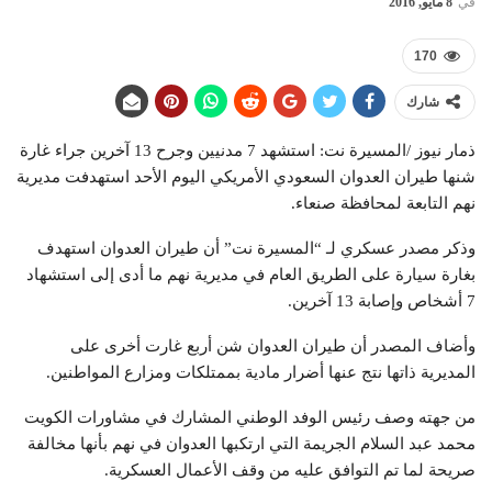
في
8 مايو, 2016
170
شارك
ذمار نيوز /المسيرة نت: استشهد 7 مدنيين وجرح 13 آخرين جراء غارة
شنها طيران العدوان السعودي الأمريكي اليوم الأحد استهدفت مديرية
نهم التابعة لمحافظة صنعاء.
وذكر مصدر عسكري لـ “المسيرة نت” أن طيران العدوان استهدف
بغارة سيارة على الطريق العام في مديرية نهم ما أدى إلى استشهاد
7 أشخاص وإصابة 13 آخرين.
وأضاف المصدر أن طيران العدوان شن أربع غارت أخرى على
المديرية ذاتها نتج عنها أضرار مادية بممتلكات ومزارع المواطنين.
من جهته وصف رئيس الوفد الوطني المشارك في مشاورات الكويت
محمد عبد السلام الجريمة التي ارتكبها العدوان في نهم بأنها مخالفة
صريحة لما تم التوافق عليه من وقف الأعمال العسكرية.