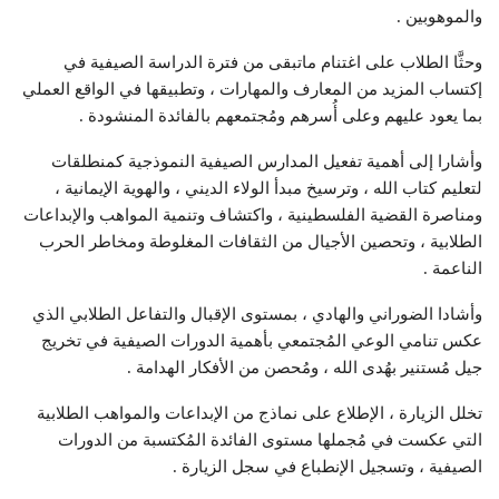
والموهوبين .
وحثَّا الطلاب على اغتنام ماتبقى من فترة الدراسة الصيفية في
إكتساب المزيد من المعارف والمهارات ، وتطبيقها في الواقع العملي
بما يعود عليهم وعلى أُسرهم ومُجتمعهم بالفائدة المنشودة .
وأشارا إلى أهمية تفعيل المدارس الصيفية النموذجية كمنطلقات
لتعليم كتاب الله ، وترسيخ مبدأ الولاء الديني ، والهوية الإيمانية ،
ومناصرة القضية الفلسطينية ، واكتشاف وتنمية المواهب والإبداعات
الطلابية ، وتحصين الأجيال من الثقافات المغلوطة ومخاطر الحرب
الناعمة .
وأشادا الضوراني والهادي ، بمستوى الإقبال والتفاعل الطلابي الذي
عكس تنامي الوعي المُجتمعي بأهمية الدورات الصيفية في تخريج
جيل مُستنير بهُدى الله ، ومُحصن من الأفكار الهدامة .
تخلل الزيارة ، الإطلاع على نماذج من الإبداعات والمواهب الطلابية
التي عكست في مُجملها مستوى الفائدة المُكتسبة من الدورات
الصيفية ، وتسجيل الإنطباع في سجل الزيارة .