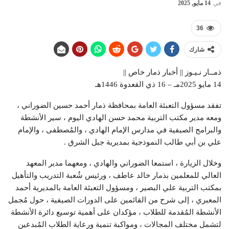
في
14 مايو, 2025
36
شارك
ذمــار نـيـوز || أخبار ذمار خاص ||
14 مايو 2025مـ – 16 ذي القعدوة 1446هـ
تفقد مسؤول التعبئة العامة بمحافظة ذمار أحمد حسين الضوراني ،
ومعه مدير مكتب التربية محمد حسن الهادي اليوم ، سير الأنشطة
والبرامج الصيفية في مدارس الإمام الهادي ، والمُصطفى ، والإمام
علي بن أبي طالب النموذجية بمديرية جبل الشرق .
وخلال الزيارة ، استمعا الضوراني والهادي ، ومعهما مدير المعهد
العالي للمعلمين بذمار خالد عاطف ، ورئيس شُعبة التدريب والتأهيل
بمكتب التربية علي البصير ، ومسؤول التعبئة العامة بالمديرية أحمد
المعبري ، إلى شرح من القائمين على الدورات الصيفية ، حول مُجمل
الأنشطة المُقدمة للطلاب ، مؤكدان على أهمية توسيع دائرة الأنشطة
لتشمل مختلف المجالات ، ومواكبة تنمية ورعاية الطلاب المُبدعين