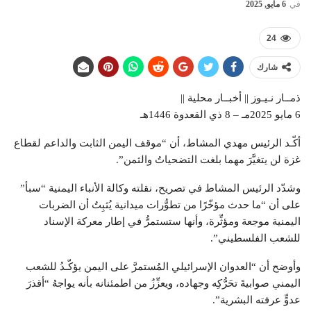
في
6 مايو, 2025
24
شارك
ذمــار نـيـوز || أخبــار محلية ||
6 مايو 2025مـ – 8 ذي القعدوة 1446هـ
أكّـد الرئيس مهدي المشاط، أن “موقف اليمن الثابت والداعم لقطاع
غزة لن يتغيَّرَ مهما بلغت التضحياتُ والثمن”.
وشدّد الرئيس المشاط في تصريح، نقلته وكالة الأنباء اليمنية “سبأ”
على أن “ما حدث مؤخّرًا من تطوُّرات ميدانية يُثبِتُ أن الضربات
اليمنية موجعة ومؤثِّرة، وأنها ستستمرُّ في إطار معركة الإسناد
للشعب الفلسطيني”.
وأوضح أن “العدوان الإسرائيلي المُستمرَّ على اليمن يؤكّـدُ للشعب
اليمني صوابيةَ تحَرُّكِه وجهاده، ويعزِّزُ من اطمئنانه بأنه يواجهُ “أقذرَ
عدوٍّ عرفته البشرية”.