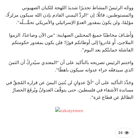
ووجّه الرئيسُ المشاط تحذيرًا شديدَ اللهجة للكيان الصهيوني
والمستوطنين، قائلًا: إن “الردَّ اليمني القادم بإذن الله سيكون مزلزلًا،
مؤلِمًا، ولن يكونَ بمقدور العدوّ الإسرائيلي والأمريكي تحمُّـــلُه”.
وَأَضَـافَ مخاطبًا جميعَ المحتلين الصهاينة: “من الآن وصاعدًا، الزموا
الملاجئ، أَو غادروا إلى أوطانكم فورًا؛ فلن يكون بمقدور حكومتكم
الفاشلة حمايتُكم بعد اليوم”.
واختتم الرئيس تصريحه بالتأكيد على أن “المعتدي سيُدرِكُ أن الثمنَ
الذي سيدفعُه جراء عدوانه سيكون باهظًا”.
وجَدَّدَ التأكيد على أن “أيَّ عدوانٍ لن يُثنِيَ اليمنَ عن قراره المُحِقِّ في
مساندة الأشقاء في فلسطينَ، حتى يتوقَّفَ العدوانُ ويُرفَعَ الحصارُ
الظالمُ عن قطاع غزة”.
24