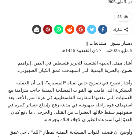
في
5 مايو, 2025
23
شارك
ذمــار نـيـوز || مـتـابعات ||
5 مايو 2025مـ – 7 ذي القعدوة 1446هـ
أشاد ممثل الجبهة الشعبية لتحرير فلسطين في اليمن، إبراهيم
نصوح، بالضربة اليمنية التي استهدفت عمق الكيان الصهيوني.
وأشار نصوح في تصريح خاص لقناة “المسيرة”، إلى أن العملية
العسكرية التي قامت بها القوات المسلحة اليمنية جاءت متزامنة مع
العمليات التي نفذتها المقاومة الفلسطينية في غزة أمس الأحد، بعد
استهداف قوة راجلة صهيونية في مدينة رفح وإيقاع خسائر كبيرة في
صفوفهم سقط خلالها العشرات من القتلى والجرحى، ما دفع كيان
العدوّ إلى استدعاء الطيران لإجلاء قتلاه وجرحاه.
وأوضح أن قصف القوات المسلحة اليمنية لمطار “اللد” داخل عمق