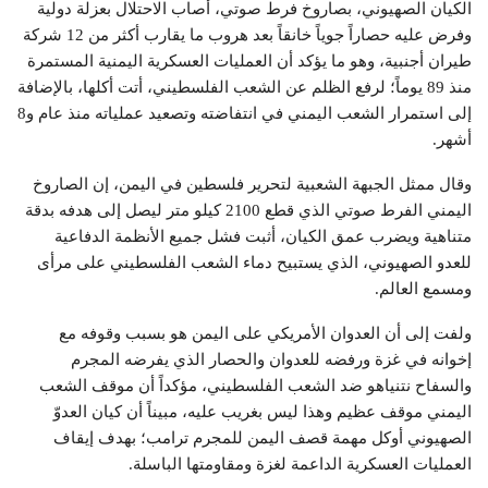
الكيان الصهيوني، بصاروخ فرط صوتي، أصاب الاحتلال بعزلة دولية
وفرض عليه حصاراً جوياً خانقاً بعد هروب ما يقارب أكثر من 12 شركة
طيران أجنبية، وهو ما يؤكد أن العمليات العسكرية اليمنية المستمرة
منذ 89 يوماً؛ لرفع الظلم عن الشعب الفلسطيني، أتت أكلها، بالإضافة
إلى استمرار الشعب اليمني في انتفاضته وتصعيد عملياته منذ عام و8
أشهر.
وقال ممثل الجبهة الشعبية لتحرير فلسطين في اليمن، إن الصاروخ
اليمني الفرط صوتي الذي قطع 2100 كيلو متر ليصل إلى هدفه بدقة
متناهية ويضرب عمق الكيان، أثبت فشل جميع الأنظمة الدفاعية
للعدو الصهيوني، الذي يستبيح دماء الشعب الفلسطيني على مرأى
ومسمع العالم.
ولفت إلى أن العدوان الأمريكي على اليمن هو بسبب وقوفه مع
إخوانه في غزة ورفضه للعدوان والحصار الذي يفرضه المجرم
والسفاح نتنياهو ضد الشعب الفلسطيني، مؤكداً أن موقف الشعب
اليمني موقف عظيم وهذا ليس بغريب عليه، مبيناً أن كيان العدوّ
الصهيوني أوكل مهمة قصف اليمن للمجرم ترامب؛ بهدف إيقاف
العمليات العسكرية الداعمة لغزة ومقاومتها الباسلة.