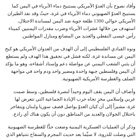
وأفاد نصوح بأن العدوّ الأمريكي يستبيح دماء الأبرياء في اليمن كما
يستبيح العدوّ الصهيوني دماء الأبرياء في غزة، حيثُ وقد نفذ الطيران
الأمريكي حوالي 1300 طلعة جوية ضد اليمن لمساندة الاحتلال،
استهدف من خلالها عشرات الأبرياء وضرب مقدرات اليمنيين كميناء
رأس عيسى النفطي والعديد من المصانع ومنازل المواطنين.
ونوه القيادي الفلسطيني إلى أن الهدف من العدوان الأمريكي هو كبح
اليمن عن مساندة غزة، لكنه فشل في تحقيق هذا الهدف ولم يستطع
أن يثني الشعب اليمني عن مواصلة دعم وإسناد أشقاءه، وهو ما يؤكد
أن اليمن وفلسطين جبهة واحدة ومصير واحد ودم واحد في مواجهة
الصلف والغطرسة الأمريكية الصهيونية.
وأضاف أن اليمن يقف اليوم وحيداً لنصرة فلسطين، وسط صمت
عربي وإسلامي مخزٍ تجاه حرب الإبادة الجماعية التي تتعرض لها
غزة، مشيراً إلى أن كيان العدوّ يواصل قصف سوريا ولبنان ويتفاخر
باحتلال الجولان والعديد من المناطق دون أن يكون هناك أي رادع.
وذكر أن العمليات العسكرية اليمنية وضعت حدًّا للغطرسة الصهيونية
التي وصلت للذروة، لا سيَّما بعد حديث المجرم والسفاح نتنياهو الذي