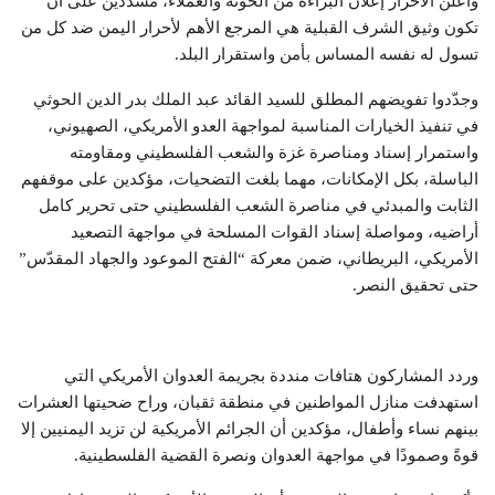
وأعلن الأحرار إعلان البراءة من الخونة والعملاء، مشددين على أن
تكون وثيق الشرف القبلية هي المرجع الأهم لأحرار اليمن ضد كل من
تسول له نفسه المساس بأمن واستقرار البلد.
وجدّدوا تفويضهم المطلق للسيد القائد عبد الملك بدر الدين الحوثي
في تنفيذ الخيارات المناسبة لمواجهة العدو الأمريكي، الصهيوني،
واستمرار إسناد ومناصرة غزة والشعب الفلسطيني ومقاومته
الباسلة، بكل الإمكانات، مهما بلغت التضحيات، مؤكدين على موقفهم
الثابت والمبدئي في مناصرة الشعب الفلسطيني حتى تحرير كامل
أراضيه، ومواصلة إسناد القوات المسلحة في مواجهة التصعيد
الأمريكي، البريطاني، ضمن معركة “الفتح الموعود والجهاد المقدّس”
حتى تحقيق النصر.
وردد المشاركون هتافات منددة بجريمة العدوان الأمريكي التي
استهدفت منازل المواطنين في منطقة ثقبان، وراح ضحيتها العشرات
بينهم نساء وأطفال، مؤكدين أن الجرائم الأمريكية لن تزيد اليمنيين إلا
قوةً وصمودًا في مواجهة العدوان ونصرة القضية الفلسطينية.