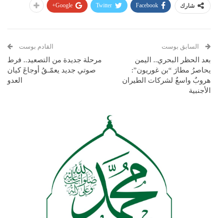
Google+
Twitter
Facebook
شارك
السابق بوست
القادم بوست
بعد الحظر البحري.. اليمن
مرحلة جديدة من التصعيد.. فرط
يحاصرُ مطارَ “بن غوريون”:
صوتي جديد يعمّـقُ أوجاعَ كيان
هروبٌ واسعٌ لشركات الطيران
العدو
الأجنبية