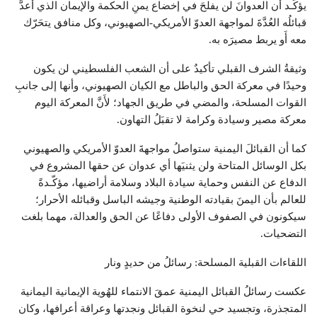
يؤكّـد أن العدوانَ لن يفلحَ في إخضاع يمنِ الحكمة والإيمان الذي أعدَّ
قبائلُه العُدَّةَ لمواجهة العدوّ الأمريكي-الصهيوني، وكل منافق يتحَرّك
معه أَو يربط مصيرَه به.
وثيقةُ الشرف القبلي تأكيدٌ على أن الشعب الفلسطيني لن يكون
وحيدًا في معركة الحق والباطل مع الكيان الصهيوني، وأنها إلى جانبِ
القوات المسلحة، والمضي في طريق الجهاد؛ لأَنَّ المعركة اليوم
معركة مصير وسيادة وكرامة لا تقبَلُ التهاون.
كما أن القبائلَ اليمنية ستواصلُ مواجهةَ العدوّ الأمريكي والصهيوني
بكل الوسائل المتاحة ولن يثنيَها أي عدوان عن حقها المشروع في
الدفاع عن النفس وحماية سيادة البلاد وسلامة أراضيها، مؤكّـدةً
للعالم بأن اليمنَ بقيادته الوطنية وجيشه الباسل وقبائله الأحرار؛
سيكونون في الصفوف الأولى دفاعًا عن الحق والعدالة، مهما بلغت
التضحيات.
اللقاءات القبلية المسلحة: رسائلُ من حديدٍ ونار
عكست رسائلُ القبائل اليمنية عمقَ الانتماء للهُوية الإيمانية اليمانية
المتجذرة، وتجسيد حي لنخوة القبائل ونجدتها وعراقة أعرافها، وكان