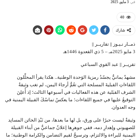
في
3 مايو, 2025
40
شارك
ذمــار نـيـوز || تقاريــر ||
3 مايو 2025مـ – 5 ذي القعدوة 1446هـ
تقريــر || عبد القوي السباعي
مشهدٌ يمانيٌّ يجسّدُ رمزيةَ الوَحدة الوطنية.. هكذا يقرأ المحلِّلون
اللقاءاتِ القبليةَ المسلحة التي تعُمُّ أرجاءَ اليمن، لم تغب وثيقةُ
الشرف القبَلية عن هذه الفعاليات في أسبوعها الثالث؛ إذ أُعلِنَ
التوقيعُ عليها في جميع اللقاءات؛ ما يعكسُ تماسُكَ القبيلة اليمنية في
وجه العدوان.
وثيقةٌ ليست حبرًا على ورق، بل لها ما بعدها، من نَبْذِ الخائن المسانِد
للصهيوني وإهدارِ دمه، ففي جوهرِها إعلانٌ جماعيٌّ من أبناء القبيلة
اليمنية للبراءة والالتزام، وترسيخٌ لقيم التضامن والكرامة الوطنية؛ ما