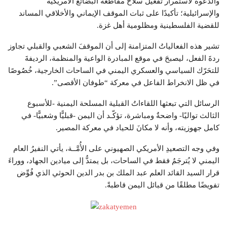
والدعوة لاستمرار تفعيل سلاح مقاطَعة البضائع الأمريكية
والإسرائيلية؛ تأكيدًا على ثبات الموقف الإيماني والأخلاقي المساند
للقضية الفلسطينية ومظلومية أهل غزة.
تشير هذه الفعالياتُ المتزامنة إلى أن الموقفَ الشعبي والقبلي تجاوز
ردةَ الفعل، ليصبحَ في موقع المبادرة الواعية والمنظمة، الرديفةَ
للتحَرّك السياسي والعسكري اليمني في الساحات الخارجية، خُصُوصًا
في ظل الانخراط الفاعل في معركة “طوفان الأقصى”.
الرسائل التي تبعثها اللقاءاتُ القبلية المسلحة اليمنية -للأسبوع
الثالث تواليًا- واضحةٌ ومباشرة، تؤكّـد أن اليمن -قبليًّا وشعبيًّا- في
كامل جهوزيته، وأنه لا مكانَ للحياد في معركة المصير.
وفي وجه التصعيدِ الأمريكي الصهيوني على الأُمَّــة، يأتي النفيرُ العام
اليمني لا يُترجَمُ فقط في الساحات، بل يمتدُّ إلى ميادين الجهاد، ووراءَ
قرار السيد القائد العلم عبد الملك بن بدر الدين الحوثي الذي فُوِّض
تفويضًا مطلقًا من قبائل اليمن قاطبةً.