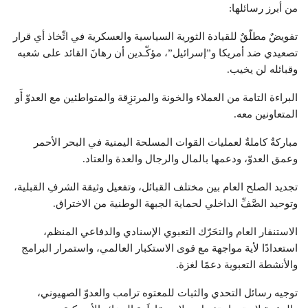
من أبرز رسائلها:
تفويضٌ مطلّقٌ للقيادة الثورية السياسية والعسكرية في اتِّخاذ أي قرار
تصعيدي ضد أمريكا و”إسرائيل”، مؤكّـدين أن رهانَ القائد على شعبه
وقبائله لن يخيب.
البراءة التامة من العملاء والخونة والمرتزِقة والمتواطئين مع العدوّ أَو
المتعاونين معه.
مباركةٌ كاملةٌ لعمليات القوات المسلحة اليمنية في البحر الأحمر
وعمق العدوّ، ودعمها بالمال والرجال والعدة والعتاد.
تجديد الصلح العام بين مختلف القبائل، وتفعيل وثيقة الشرفِ القبلية،
وتوحيد الصَّفِّ الداخلي لحماية الجبهة الوطنية من الاختراق.
الاستنفار العام والتحَرّك التعبوي الإسنادي والدفاعي المنظم،
استعدادًا لأية مواجهة مع قوى الاستكبار العالمي، واستمرار البرامج
والأنشطة التعبوية دعمًا لغزة.
توجيه رسائل التحدي والثبات للمعتوه ترامب والعدوّ الصهيوني،