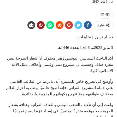
في
3 مايو, 2025
12
شارك
ذمــار نـيـوز || متابعات ||
3 مايو 2025مـ 5 ذي القعدة 1446هـ
أكد الباحث السياسي التونسي زهير مخلوف أن شعار الصرخة ليس
مجرد هتاف وحسب، بل مشروع ديني وقيمي وأخلاقي يمثل الأمة
الإسلامية كلها.
وأوضح في تصريح خاص للمسيرة أنه، بالرغم من التكالب العالمي
على حملة المشروع القرآني، فإنه أصبح عالميًا يهتف به أحرار العالم
بمختلف طوائفهم ووفاءتهم ومكوناتهم المذهبية والعقائدية.
ولفت إلى أن تثقيف الشعب اليمني بالثقافة القرآنية وهتافه بشعار
الحرية جعلا موقفه متفردًا ومتميزًا في إسناد غزة ليصبح نموذجًا