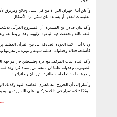
وأعلن أبناء جهران البراءة من كل عميل وخائن ومرتزق لأم
معلومات للعدو، أو يسانده بأي شكل من الأشكال.
وأكد بيان صادر عن المسيرة، أن المشروع القرآني تلاشت
الثقة بالله وتحققت فيه الوعود الإلهية، وهذا يزيدنا ثقة ويق
ودعا أبناء الأمة العودة الصادقة إلى نهج القرآن العظيم ور
كأسلحة فعالة وخطوات عملية سهلة ومؤثرة تم تجريبها ومشا
وأكد البيان ثبات الموقف مع غزة وفلسطين في مواجهة القتل
الصهيوني وعدوانه علينا لن يمنعنا من إسناد غزة وقد فشل
وآخرها ما حدث لحاملة طائراته ترومان وطائراتها”.
وأشار إلى أن الخروج الجماهيري الحاشد اليوم وكذلك الو
مؤكدًا “الاستمرار في ذلك متوكلين على الله وواثقين به ب