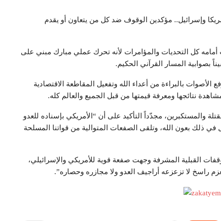
ريكا وإسرائيل.. مؤكدين الوقوف ضد كل من يتعاون أو يقدم
 أمامه كل التحديات والمؤامرات لأنه تحرك عملي مبارك مبني على
يناً بصوابية المسار القرآني الحكيم.
فع الأصوات بالبراءة من أعداء الله وتفعيل المقاطعة الاقتصادية
هدة نتائجها ومعرفة قيمتها من قبل الجميع والعالم كله.
ة والمستكبرين، مجدّداً التأكيد على أن “الأمريكي بإسناده للعدو
 في ذلك بعون الله، وتلقى الصفعات المتوالية من قواتنا المسلحة
قفات القبلية المشرفة وجهت صفعة قوية للأمريكي والإسرائيلي،
عزم راسخ لا تزعزعه أراجيف العدو ولا مجازره وحصاره”.