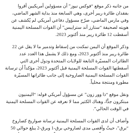
من جانبه ذكر موقع “فوكس نيوز” أن مسؤولين أمريكيين أقروا
بفقدان طائرة ريبر أخرى، وهي السابعة منذ بداية الشهر الماضي،
وفي مارس الماضي، صرّح مسؤول دفاعي أمريكي لم يُكشف عن
هويته لصحيفة “ستارز آند سترايبس” أن القوات المسلحة اليمنية
أسقطت 12 طائرة ريبر منذ أكتوبر 2023.
وذكر الموقع أن اليمن تمكنت من إسقاط وتدمير ما لا يقل عن 22
طائرة ريبر منذ أكتوبر 2023، ومع ذلك لا يشمل هذا العدد عدد
الطائرات المسيّرة التابعة للولايات المتحدة ودول أخرى التي
أسقطتها القوات المسلحة اليمنية قبل أكتوبر 2023، مؤكداً أن ترسانة
القوات المسلحة اليمنية الصاروخية إلى جانب طائراتها المسيّرة
مطورة ومنتجة محلياً.
ونقل موقع “ذا وور زون” عن مسؤول أمريكي قوله: “اليمنيون
مبتكرون جدًّا، وهناك الكثير مما لا نعرفه عن القوات المسلحة اليمنية
في الوقت الحالي”.
وأضاف أن لدى القوات المسلحة اليمنية ترسانة صواريخ كصاروخ
“برق”، حيثُ وأقصى مدى لصاروخي برق-1 وبرق-2 يبلغ حوالي 50