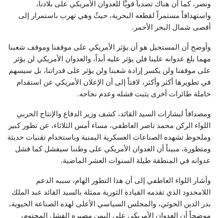
ونصر، كما أن هناك تصدياً قويًّا للعدوان الأمريكي على بلادنا،
واستهدافاً مستمراً لقطعه البحرية، حيثُ وهي تهرب باستمرار إلى
أقصى شمال البحر الأحمر.
وأوضح أن المستحيل هو أن يؤثر الأمريكي على موقفنا وموقف شعبنا
مهما بلغ عدوانه علينا فلن يؤثر عليه أبداً، والعدوان الأمريكي لن يؤثر
على موقفنا ولن يكسر إرادة شعبنا ولن يؤثر على قدراتنا، بل سيسهم
في تطويرها أكثر وأكثر، لافتاً إلى أن الإعلان الأمريكي عن استقدام
حاملة طائرات أخرى يثبت فشله وعدم نجاحه.
ومصداقاً لبشارات السيد القائد، كشف وزير الدفاع والإنتاج الحربي
اللواء الركن محمد ناصر العاطفي، مساء أمس الثلاثاء، عن تطور كبير
وملحوظ تشهده الصناعات العسكرية اليمنية وباستخدام تقنيات حديثة
ومتطورة، مبيناً أن العدوان الأمريكي على وطننا سيفشل كما فشل
عدوانه في المنطقة طيلة السنوات العشر الماضية.
وأشار اللواء العاطفي إلى أن هذا التطور الهام، سببه الدعم
اللامحدود الذي تقدمه القيادة الثورية ممثلة بالسيد القائد عبد الملك
بدر الدين الحوثي، والمجلس السياسي الأعلى لهذه الصناعة الحيوية،
موضحاً أن العدوان الأمريكي على اليمن مصيره الفشل المحتوم،