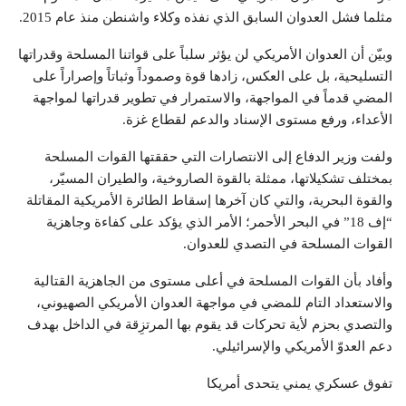
مثلما فشل العدوان السابق الذي نفذه وكلاء واشنطن منذ عام 2015.
وبيّن أن العدوان الأمريكي لن يؤثر سلباً على قواتنا المسلحة وقدراتها
التسليحية، بل على العكس، زادها قوة وصموداً وثباتاً وإصراراً على
المضي قدماً في المواجهة، والاستمرار في تطوير قدراتها لمواجهة
الأعداء، ورفع مستوى الإسناد والدعم لقطاع غزة.
ولفت وزير الدفاع إلى الانتصارات التي حققتها القوات المسلحة
بمختلف تشكيلاتها، ممثلة بالقوة الصاروخية، والطيران المسيّر،
والقوة البحرية، والتي كان آخرها إسقاط الطائرة الأمريكية المقاتلة
“إف 18” في البحر الأحمر؛ الأمر الذي يؤكد على كفاءة وجاهزية
القوات المسلحة في التصدي للعدوان.
وأفاد بأن القوات المسلحة في أعلى مستوى من الجاهزية القتالية
والاستعداد التام للمضي في مواجهة العدوان الأمريكي الصهيوني،
والتصدي بحزم لأية تحركات قد يقوم بها المرتزِقة في الداخل بهدف
دعم العدوّ الأمريكي والإسرائيلي.
تفوق عسكري يمني يتحدى أمريكا