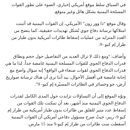
في السياق سلط موقع أمريكي إخباري، الضوء على تطور القوات
المسلحة اليمنية بشكل هائل وغير متوقع.
وقال موقع “ذا وور زون” الأمريكي، إن القوات اليمنية قد أثبتت
امتلاكها ترسانة دفاع جوي تُشكل تهديدات حقيقية، كما يتضح من
العدد المتزايد من عمليات إسقاط طائرات أمريكية بدون طيار من
طراز إم كيو -9.
وأضاف: “ومع ذلك لا تزال العديد من التفاصيل حول حجم ونطاق
قدرات الدفاع الجوي للقوات المسلحة اليمنية غامضة جداً، لذا ما هي
قدرات الدفاع الجوي لقوات صنعاء في الواقع؟ إنه سؤال واضح مع
إجابة غامضة في أفضل الأحوال، بيد أننا نرى أن هناك ترسانة صواريخ
أرض- جو وخسائر في الطائرات المسيّرة إم كيو- 9”.
ونوّه الموقع إلى أن التساؤلات تزايدت حول المدى الكامل لقدرات
الدفاع الجوي اليمنية منذ أشهر، بعد أن تمكنت تلك القوات من
إسقاط عدد مثير للقلق من طائرات بدون طيار أمريكية من طراز إم
كيو 9- ريبر، حيثُ صرح مسؤول دفاعي أمريكي أن القوات اليمنية
أسقطت ست طائرات من طراز إم كيو-9 منذ 15 مارس.