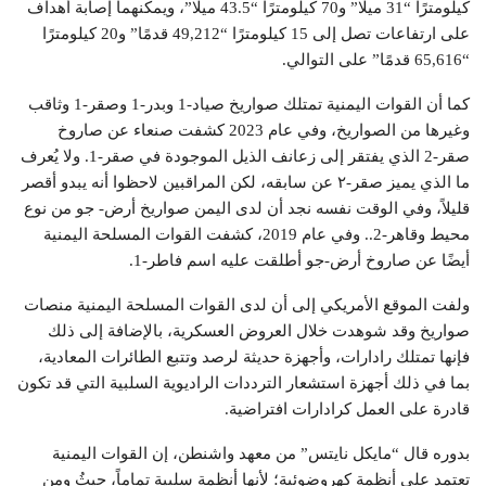
كيلومترًا “31 ميلًا” و70 كيلومترًا “43.5 ميلًا”، ويمكنهما إصابة أهداف
على ارتفاعات تصل إلى 15 كيلومترًا “49,212 قدمًا” و20 كيلومترًا
“65,616 قدمًا” على التوالي.
كما أن القوات اليمنية تمتلك صواريخ صياد-1 وبدر-1 وصقر-1 وثاقب
وغيرها من الصواريخ، وفي عام 2023 كشفت صنعاء عن صاروخ
صقر-2 الذي يفتقر إلى زعانف الذيل الموجودة في صقر-1. ولا يُعرف
ما الذي يميز صقر-٢ عن سابقه، لكن المراقبين لاحظوا أنه يبدو أقصر
قليلاً، وفي الوقت نفسه نجد أن لدى اليمن صواريخ أرض- جو من نوع
محيط وقاهر-2.. وفي عام 2019، كشفت القوات المسلحة اليمنية
أيضًا عن صاروخ أرض-جو أطلقت عليه اسم فاطر-1.
ولفت الموقع الأمريكي إلى أن لدى القوات المسلحة اليمنية منصات
صواريخ وقد شوهدت خلال العروض العسكرية، بالإضافة إلى ذلك
فإنها تمتلك رادارات، وأجهزة حديثة لرصد وتتبع الطائرات المعادية،
بما في ذلك أجهزة استشعار الترددات الراديوية السلبية التي قد تكون
قادرة على العمل كرادارات افتراضية.
بدوره قال “مايكل نايتس” من معهد واشنطن، إن القوات اليمنية
تعتمد على أنظمة كهروضوئية؛ لأنها أنظمة سلبية تماماً، حيثُ ومن