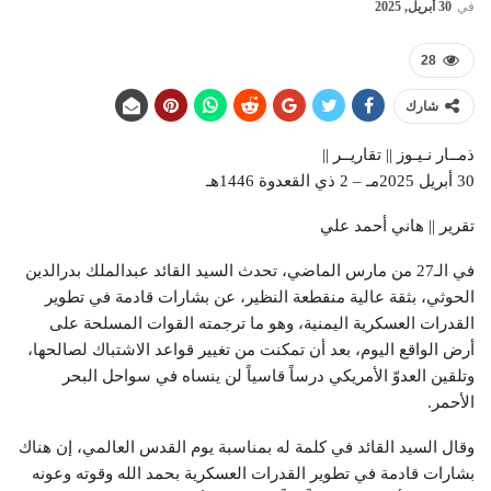
في
30 أبريل, 2025
28
شارك
ذمــار نـيـوز || تقاريــر ||
30 أبريل 2025مـ – 2 ذي القعدوة 1446هـ
تقرير || هاني أحمد علي
في الـ27 من مارس الماضي، تحدث السيد القائد عبدالملك بدرالدين
الحوثي، بثقة عالية منقطعة النظير، عن بشارات قادمة في تطوير
القدرات العسكرية اليمنية، وهو ما ترجمته القوات المسلحة على
أرض الواقع اليوم، بعد أن تمكنت من تغيير قواعد الاشتباك لصالحها،
وتلقين العدوّ الأمريكي درساً قاسياً لن ينساه في سواحل البحر
الأحمر.
وقال السيد القائد في كلمة له بمناسبة يوم القدس العالمي، إن هناك
بشارات قادمة في تطوير القدرات العسكرية بحمد الله وقوته وعونه