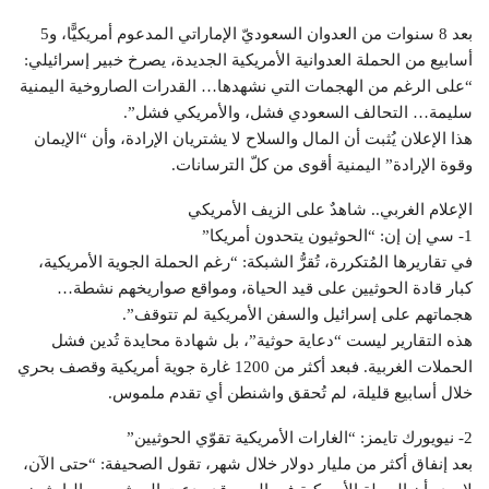
بعد 8 سنوات من العدوان السعوديّ الإماراتي المدعوم أمريكيًّا، و5
أسابيع من الحملة العدوانية الأمريكية الجديدة، يصرخ خبير إسرائيلي:
“على الرغم من الهجمات التي نشهدها… القدرات الصاروخية اليمنية
سليمة… التحالف السعودي فشل، والأمريكي فشل”.
هذا الإعلان يُثبت أن المال والسلاح لا يشتريان الإرادة، وأن “الإيمان
وقوة الإرادة” اليمنية أقوى من كلّ الترسانات.
الإعلام الغربي.. شاهدٌ على الزيف الأمريكي
1- سي إن إن: “الحوثيون يتحدون أمريكا”
في تقاريرها المُتكررة، تُقرُّ الشبكة: “رغم الحملة الجوية الأمريكية،
كبار قادة الحوثيين على قيد الحياة، ومواقع صواريخهم نشطة…
هجماتهم على إسرائيل والسفن الأمريكية لم تتوقف”.
هذه التقارير ليست “دعاية حوثية”، بل شهادة محايدة تُدين فشل
الحملات الغربية. فبعد أكثر من 1200 غارة جوية أمريكية وقصف بحري
خلال أسابيع قليلة، لم تُحقق واشنطن أي تقدم ملموس.
2- نيويورك تايمز: “الغارات الأمريكية تقوّي الحوثيين”
بعد إنفاق أكثر من مليار دولار خلال شهر، تقول الصحيفة: “حتى الآن،