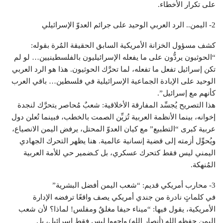
على تكرار الأخطاء.
2- اليمن.. الرد العربي الوحيد على جرائم العدوّ الإسرائيلي
كشف مسؤول الخزانة الأمريكية السابق الحقيقة المُرة بقوله:
“الحوثيون يردُّون على ما يفعله الإسرائيليون بالفلسطينيين… لو لم
تكن إسرائيل تفعل ما تفعله، لما تحرَّك الحوثيون. هذا هو الرد العربي
الوحيد على الإبادة الجماعية الإسرائيلية في فلسطين… باقي العرب
كأنهم مع إسرائيل”.
هذا التصريح يُجسِّد المفارقة الأخلاقية: شعبٌ مُحاصر يتحرَّك لنجدة
إخوانه، بينما الأنظمة العربية تُزيِّن الصمت بالخطب، فبينما تُعلن دول
عربية كبرى “التطبيع” مع كيان العدوّ المحتل، يرفض اليمن الانصياع،
ويُحوِّل أزمته إلى قضية إنسانية عالمية. هنا يظهر التحرك الجهادي
اليمني ليس فقط كتحرك عسكري، بل كـضمير حي للأمة العربية
المُنهكة.
3- محارب أمريكي قديم: “شعب اليمن أفضل البشرية”
في كلماتٍ نادرة من جندي أمريكي يصف واقعًا ترفضه الإدارة
الأمريكية، يقول فيها: “ميناء حيفا مغلقٌ ومفلس! لماذا؟ لأن شعب
اليمن حفظه الله (أنصار الله) واجهوا ليس فقط إسرائيل، بل