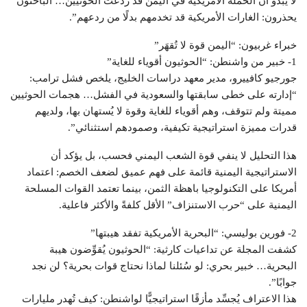
لا يبدو أن الحملة الأمريكية في اليمن قد ردعت الحوثيين… الباحثون
يحذرون: الغارات الأمريكية قد تخدمهم بدلًا من ردعهم”.
خبراء غربيون: “اليمن قوة لا تُقهَر”
1- خبير من واشنطن: “الحوثيون أقوياء للغاية”
جورجيو كافييرو، مدير معهد دراسات الخليج، يلخص فشل ترامب:
“إدارته على خطى سابقتها والسعودية في الفشل… هجمات الحوثيين
مميتة ولم تتوقف، وهم أقوياء للغاية وقوة لا يُستهان بها، ولديهم
قدرات مميزة استراتيجية تكيفية، وصمودهم استثنائي”.
هذا التحليل لا ينفي قوة الشعب اليمني فحسب، بل يؤكد أن
الاستراتيجية اليمنية قائمة على فهم عميق لضعف الخصم: اعتماد
أمريكا على التكنولوجيا باهظة الثمن، بينما تعتمد القوات المسلحة
اليمنية على “حرب الاستنزاف” الأقل كلفةً والأكثر فاعلية.
2- فورين بوليسي: “البحرية الأمريكية تفقد هيبتها”
كشفت المجلة عن تداعيات كارثية: “الحوثيون يُقوِّضون هيبة
البحرية… خبير بحري: لو سُئلنا لماذا نحتاج قوات بحرية؟ لن نجد
جوابًا”.
هذا الاعتراف يُجسِّد مأزقًا استراتيجيًّا لواشنطن: كيف تُهدر مليارات