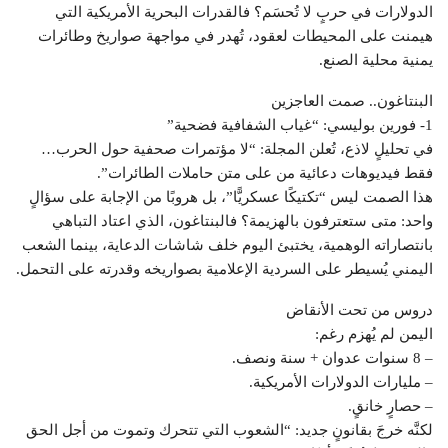
الدولارات في حربٍ لا تُحسَم؟ فالقدرات البحرية الأمريكية التي
هيمنت على المحيطات لعقود، تُهدر في مواجهة صواريخ وطائرات
يمنية محلية الصنع.
البنتاغون.. صمت العاجزين
1- فورين بوليسي: “غياب الشفافية فضحية”
في تحليلٍ لاذع، تُعلن المجلة: “لا مؤتمرات صحفية حول الحرب…
فقط فيديوهات دعائية من على متن حاملات الطائرات”.
هذا الصمت ليس “تكتيكًا عسكريًّا”، بل هروبًا من الإجابة على سؤالٍ
واحد: متى ستعترفون بالهزيمة؟ فالبنتاغون، الذي اعتاد التباهي
بانتصاراته الوهمية، يختبئ اليوم خلف شاشات الدعاية، بينما الشعب
اليمني يُسيطر على السردية الإعلامية بصواريخه وقدرته على التحمل.
دروس من تحت الأنقاض
اليمن لم يُهزم رغم:
– 8 سنوات عدوان + سنة ونصف.
– مليارات الدولارات الأمريكية.
– حصارٍ خانقٍ.
لكنَّه خرجَ بقانونٍ جديد: “الشعوب التي تتحرك وتموت من أجل الحق