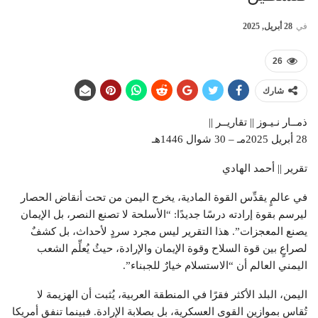
في
28 أبريل, 2025
26
شارك
ذمــار نـيـوز || تقاريــر ||
28 أبريل 2025مـ – 30 شوال 1446هـ
تقرير || أحمد الهادي
في عالمٍ يقدِّس القوة المادية، يخرج اليمن من تحت أنقاض الحصار
ليرسم بقوة إرادته درسًا جديدًا: “الأسلحة لا تصنع النصر، بل الإيمان
يصنع المعجزات”. هذا التقرير ليس مجرد سردٍ لأحداث، بل كشفٌ
لصراعٍ بين قوة السلاح وقوة الإيمان والإرادة، حيثُ يُعلِّم الشعب
اليمني العالم أن “الاستسلام خيارٌ للجبناء”.
اليمن، البلد الأكثر فقرًا في المنطقة العربية، يُثبت أن الهزيمة لا
تُقاس بموازين القوى العسكرية، بل بصلابة الإرادة. فبينما تنفق أمريكا