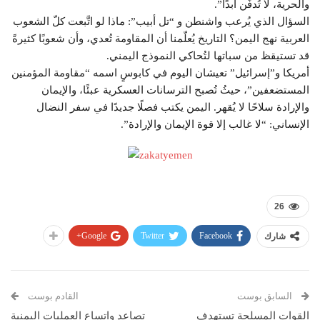
والحرية، لا تُدفَن أبدًا”.
السؤال الذي يُرعب واشنطن و “تل أبيب”: ماذا لو اتَّبعت كلّ الشعوب
العربية نهج اليمن؟ التاريخ يُعلّمنا أن المقاومة تُعدي، وأن شعوبًا كثيرةً
قد تستيقظ من سباتها لتُحاكي النموذج اليمني.
أمريكا و”إسرائيل” تعيشان اليوم في كابوسٍ اسمه “مقاومة المؤمنين
المستضعفين”، حيثُ تُصبح الترسانات العسكرية عبئًا، والإيمان
والإرادة سلاحًا لا يُقهر. اليمن يكتب فصلًا جديدًا في سفر النضال
الإنساني: “لا غالب إلا قوة الإيمان والإرادة”.
26
Google+
Twitter
Facebook
شارك
السابق بوست
القادم بوست
القوات المسلحة تستهدف
تصاعد واتساع العمليات اليمنية