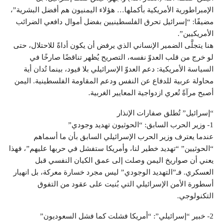
الإمبراطورية الأمريكية بأكملها… هؤلاء اليمنيون هم أفضل البشرية”،
مضيفًا: “إسرائيل تحرق الفلسطينيين بفضل أموال دافعي الضرائب
الأمريكيين”.
هنا يتجلَّى الضمير الإنساني الذي يرفض أن يكون أداةً للاحتلال، حتى
لو خرج من قلب العدوّ نفسه، التصريح يُظهر تناقضًا صارخًا في
السياسة الأمريكية: دعم العدوّ الإسرائيلي بلا قيود، بينما تُدان أية
محاولة عربية للدفاع عن النفس ودعم المقاومة الفلسطينية. اليمن
أصبح مرآةً تُعري ازدواجية المعايير الغربية.
“إسرائيل” تُطلق صفارات الإنذار
1- وزير الحرب السابق: “الحوثيون تهديد وجودي”
عندما يعترف وزير الحرب الإسرائيلي السابق بأن ما أسماهم
“الحوثيين” “تهديد خطير لنا، وأمريكا ستفشل في حربها عليهم”، فهذا
يعني أن صواريخ اليمن وصلت إلى عمق الكيان النفسي قبل
العسكري. فـ”التهديد الوجودي” ليس مجرد خسارة معركة، بل انهيار
أسطورة الأمن الإسرائيلي التي بُنيت على عقود من التفوق
التكنولوجي.
2- خبير “إسرائيلي”: “أمريكا فشلت كما فشل السعوديون”