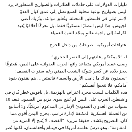
مليارات الدولارات على حاملات الطائرات والصواريخ المتطورة، يرد
اليمن بصواريخ نوعية محلية الصنع تصل إلى عمق كيان العدوّ
الإسرائيلي في فلسطين المحتلة، وتُغلق موانئه، وتُربك أعتى
الجيوش. هذا ليس انتصارًا عسكريًّا فقط، بل تحركًا أخلاقيًا يُعيد
الكرامةَ إلى واجهة عالمٍ يمجّد القوة العمياء.
اعترافات أمريكية.. صرخاتٌ من داخل الجرح
1- “لا يمكنكم إعادتهم إلى العصر الحجري”
وصف عقيد أمريكي متقاعد واقع الحرب العدوانية على اليمن، مُعترفًا
بعجز بلاده عن كسر شوكة الشعب اليمني رغم سنوات القصف:
“سيبقون هناك ما دامت الأرض والسماء قائمتين… هم يقفون بقوة
أمامكم، فلا تتعبوا أنفسكم”.
هذه الكلمات ليست مجرد اعترافٍ بالهزيمة، بل ناقوس خطر يُدق في
واشنطن: الحرب على اليمن لم تُنتج سوى مزيدٍ من الصمود. فبعد 10
سنوات من العدوان السعوديّ الإماراتي المدعوم أمريكيًّا، و5 أسابيع
من الحملة العسكرية المكثفة لإدارة ترامب، يخرج اليمن أقوى مما
كان. التصريح يكشف حقيقةً مريرة: “القصف لا يُنتج إلا المزيد من
المقاومة”، وهو درسٌ تعلمته أمريكا في فيتنام وأفغانستان، لكنها تُصر