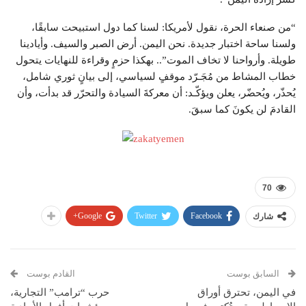
“من صنعاء الحرة، نقول لأمريكا: لسنا كما دول استبيحت سابقًا،
ولسنا ساحة اختبار جديدة. نحن اليمن. أرض الصبر والسيف. وأيادينا
طويلة. وأرواحنا لا تخاف الموت”.. بهكذا حزمٍ وقراءة للنهايات يتحول
خطاب المشاط من مُجَـرّد موقفٍ لسياسي، إلى بيانٍ ثوري شامل،
يُحذّر، ويُحضّر، يعلن ويؤكّـد: أن معركةَ السيادة والتحرّر قد بدأت، وأن
القادمَ لن يكونَ كما سبقَ.
70
Google+
Twitter
Facebook
شارك
السابق بوست
القادم بوست
في اليمن، تحترق أوراق
حرب “ترامب” التجارية،