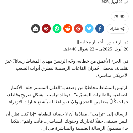
في
20 أبريل, 2025
70
شارك
ذمــار نـيـوز || أخبــار محلية ||
20 أبريل 2025مـ – 22 شوال 1446هـ
في الجزء الأعمق من خطابه، وجّه الرئيسُ مهدي المشاط رسائلَ غيرَ
تقليدية، تتخطى جُدرانَ القاعات الرسمية لتطرق أبواب الشعب
الأمريكي مباشرة.
الرئيس المشاط مخاطبًا من وصفه بـ”القاتل المستتر خلف الأقمار
الصناعية والطائرات المسيّرة” –دونالد ترامب– بشكلٍ صريحٍ وقاطع،
حملت كُـلَّ مضامين التحدي والإباء، وناعتًا له بأشنع عبارات الازدراء.
الرسالة إلى “ترامب”، مفادُها أن لا حصانة للطغاة، “إذا كنت تظن أن
اليمن سيبقى حقلًا لتجاربك وجنونك السياسي.. فأنت واهم”، هكذا
جاء مضمونُ الرسالة الضمنية والمباشرة في آن.