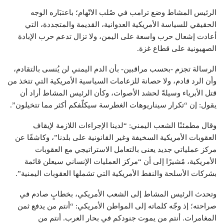
الرئيس المشاط وضع ترامب في صُلب الاتّهام؛ باعتبَاره الوجه
الحقيقي للسياسة الأمريكية العدوانية، القديمة والمتجددة، التي
أعادت إشعال حرب واسعة على اليمن، ولا تزال تدعم حرب الإبادة
الصهيونية على قطاع غزة.
الرسالة تجزم -بحسب مراقبين- بأن الدم اليمني لن يُنسى بالتقادم،
وأن الرد قادم، ولا حصانة للزعامات السياسية الأمريكية التي تتخذ من
قتل الأبرياء وسيلةً لحشد الأصوات، وكأن الرئيس المشاط أراد أن
يقول: إن “تكرار سيناريوهات الغطرسة سيكلّفكم أكثر مما تتخيلون”.
وقال مطمئنًا الشعب اليمني: “لدينا الإجراءات اللازمة لإيقاف
العقوبات الأمريكية السخيفة وغير القانونية على بلدنا”، وكاشفًا عن
مركز عملياتي جديد يعنى بالتعامل الاستراتيجي مع العقوبات
الأمريكية، مُشيرًا إلى أن “مركز العمليات الإنساني سيعلن قائمة
بشركات الأسلحة والنفط الأمريكية التي تشملها العقوبات اليمنية”.
وتحدث الرئيس المشاط إلى الشعب الأمريكي، بخطابٍ صادم في
صراحته؛ إذ وجّه كلماته إلى المواطن الأمريكي: “أنتم من يدفع ثمن
المغامرات. أنتم من يموت جنودكم في بحار العرب. أنتم من