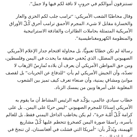
تستنزفون أموالكم في حروبٍ لا ناقة لكم فيها ولا جمل”.
وقال مخاطبًا الشعب الأمريكي: “ترامب جلب لكم الخزي والعار
والخسارة مقابل لا شيء. المجرم الأحمق ترامب أحرق كُـلّ الأوراق
الأمريكية المتمثلة بحاملات الطائرات والقاذفة الاستراتيجية
والمنظومة الكهرومغناطيسية”.
رسالة لم تكن خطابًا تعبويًّا، بل محاولة اقتحام جدار الإعلام الأمريكي
الصهيوني المضلل، الذي يُخفي حقيقة ما يحدث في اليمن وفلسطين،
ومن حق المواطن الأمريكي أن يعرف أن بلاده تُمارِسُ الإرهاب لا
تصدّه، وأن الجيش الأمريكي لم يأتِ “للدفاع عن الحريات” بل لقصف
موانئ ومشافٍ يمنية، وأن صنعاء تعرف كيف تميز بين الشعوب
المغلوبة على أمرها وبين من يمسك الزناد.
خطاب سيادي عالمي، يؤكّـد فيه الرئيس المشاط أن ما يقوم به
الأمريكي إسنادًا للمجرم الصهيوني “ليس حربًا على اليمن.. بل على
كرامة كُـلّ أُمَّـة حرة”، لم يكن يخاطب الداخل اليمني فقط، بل للعالم
بأسره، راسمًا صورة اليمن كصخرةٍ تتحطم عليها كُـلّ مشاريع
الهيمنة، ويُذكّر بأن: “أمريكا التي فشلت في أفغانستان، لن تنجحَ في
كسر إرادَة اليمن”.