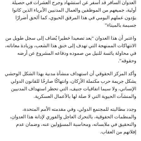
العدوان السافر قد أسفر عن استشهاد وجرح العشرات في حصيلة
أولية، جميعهم من الموظفين والعمال المدنيين الأبرياء الذين كانوا
يؤدون عملهم اليومي في هذا المرفق الحيوي، كما ألحق أضرارًا
جسيمة بالميناء”
واعتبر أن هذا العدوان “يعد تصعيدا خطيرا يُضاف إلى سجل طويل من
الانتهاكات الممنهجة التي تهدف إلى خنق هذا الشعب، وزيادة معاناته،
في محاولة يائسة للنيل من صموده ودفاعه المشروع عن أرضه
وحقوقه”.
وأكد المركز الحقوقي أن استهداف منشأة مدنية بهذا الشكل الوحشي
يشكل جريمة حرب مكتملة الأركان، وانتهاكًا صارخًا للقانون الدولي
الإنساني، ولا سيما اتفاقيات جنيف، التي تحظر استهداف المدنيين
والمنشآت الحيوية التي لا صلة لها بالأعمال العسكرية.
وجدد مطالبته للمجتمع الدولي، وفي مقدمته الأمم المتحدة،
والمنظمات الحقوقية، بالتحرك العاجل والفوري لإدانة هذا العدوان،
والتحقيق في ملابساته، ومحاسبة المسؤولين عنه، وضمان عدم
إفلاتهم من العقاب.