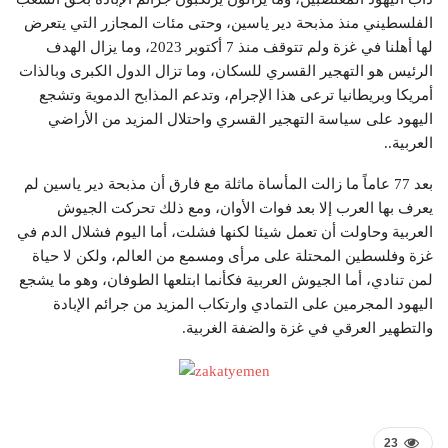
الفلسطيني منذ مذبحة دير ياسين، وحتى مئات المجازر التي يتعرض
لها أهلنا في غزة ولم تتوقف منذ 7 أكتوبر 2023، وما يزال الهدف
الرئيس هو التهجير القسري للسكان، وما تزال الدول الكبرى وبالذات
أمريكا وبريطانيا ترعى هذا الإجرام، وتدعم المذابح الدموية وتشجع
اليهود على سياسة التهجير القسري واحتلال المزيد من الأراضي
العربية..
بعد 77 عاماً ما زالت المأساة ماثلة مع فارق أن مذبحة دير ياسين لم
يعرف بها العرب إلا بعد فوات الأوان، ومع ذلك تحركت الجيوش
العربية وحاولت أن تعمل شيئا لكنها فشلت، أما اليوم فشلال الدم في
غزة وفلسطين المحتلة على مرأى ومسمع من العالم، ولكن لا حياة
لمن تنادي، أما الجيوش العربية فكأنما ابتلعها الطوفان، وهو ما يشجع
اليهود المجرمين على التمادي وارتكاب المزيد من جرائم الإبادة
والتطهير العرقي في غزة والضفة الغربية.
23