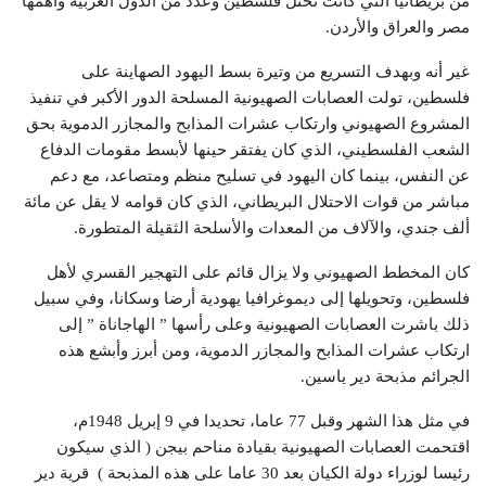
من بريطانيا التي كانت تحتل فلسطين وعدد من الدول العربية وأهمها
مصر والعراق والأردن.
غير أنه وبهدف التسريع من وتيرة بسط اليهود الصهاينة على
فلسطين، تولت العصابات الصهيونية المسلحة الدور الأكبر في تنفيذ
المشروع الصهيوني وارتكاب عشرات المذابح والمجازر الدموية بحق
الشعب الفلسطيني، الذي كان يفتقر حينها لأبسط مقومات الدفاع
عن النفس، بينما كان اليهود في تسليح منظم ومتصاعد، مع دعم
مباشر من قوات الاحتلال البريطاني، الذي كان قوامه لا يقل عن مائة
ألف جندي، والآلاف من المعدات والأسلحة الثقيلة المتطورة.
كان المخطط الصهيوني ولا يزال قائم على التهجير القسري لأهل
فلسطين، وتحويلها إلى ديموغرافيا يهودية أرضا وسكانا، وفي سبيل
ذلك باشرت العصابات الصهيونية وعلى رأسها ” الهاجاناة ” إلى
ارتكاب عشرات المذابح والمجازر الدموية، ومن أبرز وأبشع هذه
الجرائم مذبحة دير ياسين.
في مثل هذا الشهر وقبل 77 عاما، تحديدا في 9 إبريل 1948م،
اقتحمت العصابات الصهيونية بقيادة مناحم بيجن ( الذي سيكون
رئيسا لوزراء دولة الكيان بعد 30 عاما على هذه المذبحة ) قرية دير