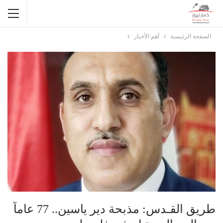
الصفحة الرئيسية
أهم الأخبار
طريق القـدس: مذبحة دير ياسين.. 77 عاماً