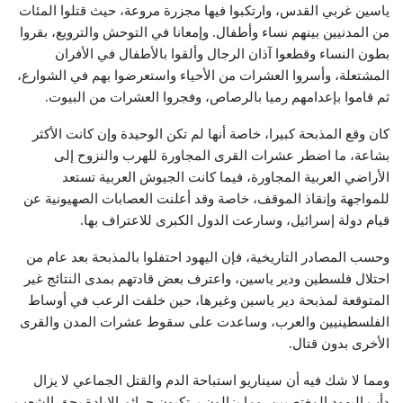
ياسين غربي القدس، وارتكبوا فيها مجزرة مروعة، حيث قتلوا المئات
من المدنيين بينهم نساء وأطفال. وإمعانا في التوحش والترويع، بقروا
بطون النساء وقطعوا آذان الرجال وألقوا بالأطفال في الأفران
المشتعلة، وأسروا العشرات من الأحياء واستعرضوا بهم في الشوارع،
ثم قاموا بإعدامهم رميا بالرصاص، وفجروا العشرات من البيوت.
كان وقع المذبحة كبيرا، خاصة أنها لم تكن الوحيدة وإن كانت الأكثر
بشاعة، ما اضطر عشرات القرى المجاورة للهرب والنزوح إلى
الأراضي العربية المجاورة، فيما كانت الجيوش العربية تستعد
للمواجهة وإنقاذ الموقف، خاصة وقد أعلنت العصابات الصهيونية عن
قيام دولة إسرائيل، وسارعت الدول الكبرى للاعتراف بها.
وحسب المصادر التاريخية، فإن اليهود احتفلوا بالمذبحة بعد عام من
احتلال فلسطين ودير ياسين، واعترف بعض قادتهم بمدى النتائج غير
المتوقعة لمذبحة دير ياسين وغيرها، حين خلقت الرعب في أوساط
الفلسطينيين والعرب، وساعدت على سقوط عشرات المدن والقرى
الأخرى بدون قتال.
ومما لا شك فيه أن سيناريو استباحة الدم والقتل الجماعي لا يزال
دأب اليهود المغتصبين، وما يزالون يرتكبون جرائم الإبادة بحق الشعب