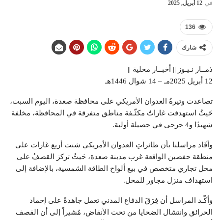
في
12 أبريل, 2025
136
شارك
ذمــار نـيـوز || أخبــار محلية ||
12 أبريل 2025مـ – 14 شوال 1446هـ
تصاعدت وتيرةُ العدوان الأمريكي على محافظة صعدة، اليوم السبت،
حَيثُ استهدفت غاراتٌ مكثّـفة مناطق متفرقة في المحافظة، مخلفة
شهيدًا و4 جرحى في حصيلة أولية.
وأفَاد مراسلنا بأن طائراتِ العدوان الأمريكي شنت أربع غارات على
منطقة حفصين الواقعة غرب مدينة صعدة، حَيثُ تركز القصفُ على
محل تجاري متخصص في بيع ألواح الطاقة الشمسية، بالإضافة إلى
استهداف منزل مجاور للمحل.
وأكّـد المراسل أن فِرَقَ الدفاع المدني تعمل جاهدةً على إخماد
الحرائق وانتشال الضحايا من تحت الأنقاض، مُشيراً إلى أن القصف