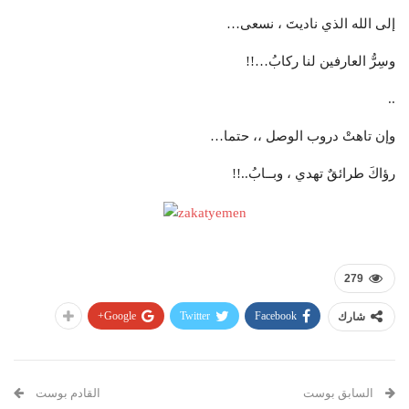
إلى الله الذي ناديتَ ، نسعى…
وسِرُّ العارفين لنا ركابُ…!!
..
وإن تاهتْ دروب الوصل ،، حتما…
رؤاكَ طرائقٌ تهدي ، وبــابُ..!!
279
Google+
Twitter
Facebook
شارك
السابق بوست
القادم بوست