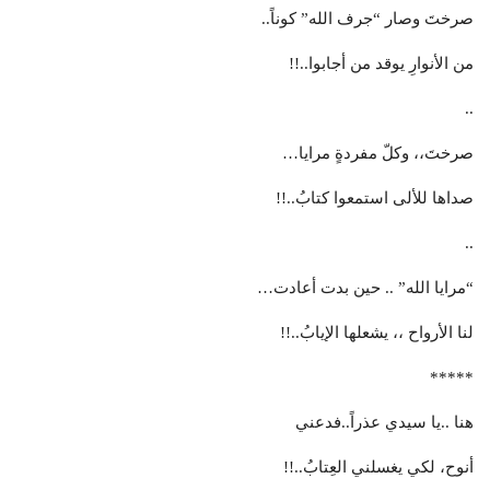
صرختَ وصار “جرف الله” كوناً..
من الأنوارِ يوقد من أجابوا..!!
..
صرختَ،، وكلّ مفردةٍ مرايا…
صداها للألى استمعوا كتابُ..!!
..
“مرايا الله” .. حين بدت أعادت…
لنا الأرواح ،، يشعلها الإيابُ..!!
*****
هنا ..يا سيدي عذراً..فدعني
أنوح، لكي يغسلني العِتابُ..!!