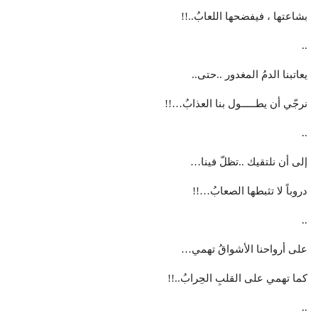
بشاعتها ، فيفضحها اللعابُ..!!
..
يعاتبنا الدمُ المغدور ..حتى..
نرجّي أن يطـــــول بنا العذابُ…!!
..
إلى أن نلتقيك ..تظلّ فينا…
دروباً لا تثبطها الصعابُ…!!
..
على أرواحنا الأشواقُ تهمي…
كما تهمي على القلبِ الحِرابُ..!!
..