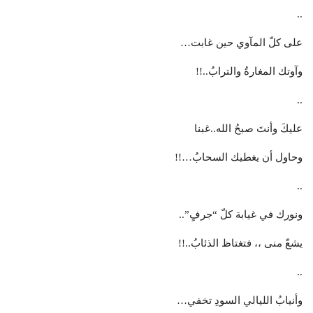
..
على كلّ المآوي حين غابت…
وآوتك المغارةُ والترابُ..!!
..
عليكَ وأنتَ صبحُ الله..غبنا
وحاول أن يغطيك السحابُ…!!
..
ونورك في غيابة كلّ “جرفٍ”..
يشعّ منى ،، فتغتاظ الذئابُ..!!
..
وأنيابُ الليالي السودِ تخفي…