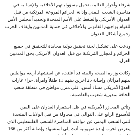
شرفاء وأحرار العالم، بتحمل مسؤولياتهم الأخلاقية والإنسانية في
مناصرة الشعب اليمني وإدانة الجرائم المروعة المرتكبة من قبل
العدوان الأمريكي والضغط على الأمم المتحدة وتحديداً مجلس الأمن
للقيام بواجبهم القانوني والأخلاقي في حماية المدنيين وإيقاف الحرب
وجميع أشكال العدوان.
ودعت على تشكيل لجنة تحقيق دولية محايدة للتحقيق في جميع
الجرائم والمجازر المُرتكبة من قبل العدوان الأمريكي بحق المدنيين
العزل.
وكانت وزارة الصحة والبيئة قد أعلنت، عن استشهاد أربعة مواطنين
بينهم امرأتان وإصابة 25 آخرين بينهم 11 طفلاً وامرأة، جراء غارات
العدوّ الأمريكي مساء أمس، على منزل مواطن في منطقة شعب
الحافة بمديرية شعوب بالعاصمة .
وتأتي المجازر الأمريكية في ظل استمرار العدوان على اليمن
للأسبوع الرابع على التوالي في محاولة من قبل الولايات المتحدة
لثني الشعب اليمني عن مواقفه المناصرة للشعب الفلسطيني الذي
يتعرض لحرب إبادة صهيونية أدت إلى استشهاد وإصابة أكثر من 166