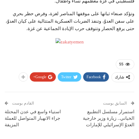
فلسطيني في غزة معظمهم نساء وأطفال.
وتؤكد صنعاء ثباتها على موقفها المناصر لغزة، وفرض حظر بحري
على سفن العدوّ، وتنفذ الضربات العسكرية المتتالية على كيان العدوّ،
حتى يرفع الحصار وتتوقف حرب الإبادة الجماعية عن غزة.
55
Google+
Twitter
Facebook
شارك
السابق بوست
القادم بوست
استمرار مسلسل التطبيع
استياء واسع في عدن المحتلة
الخياني.. زيارة وزير خارجية
جراء الانهيار المتواصل للعملة
العدوّ الإسرائيلي للإمارات
المزيفة