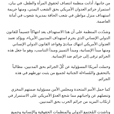
من جانبها، أدانت منظمة انتصاف لحقوق المرأة والطفل، في بيان،
استمرار جرائم العدوان الأمريكي بحق الشعب اليمني، ومنها جريمة
استهداف منزل مواطن في شعب الحافة بمديرية شعوب في أمانة
العاصمة.
وشدّدت المنظمة على أن هذا الاستهداف يعد انتهاكاً جسيماً للقانون
الدولي الإنساني الذي يجرم استهداف المدنيين الأبرياء، ويؤكد تعمد
العدوان الأمريكي انتهاك مبادئ وقواعد القانون الدولي الإنساني
ومنها مبدأ الإنسانية، ومبدأ التمييز ومبدأ التناسب، وهو ما جعل هذه
الجرائم ترقى إلى جرائم ضد الإنسانية.
وحملت أمريكا المسؤولية عن كُلّ الجرائم بحق المدنيين، مطالباً
بالتحقيق والمُساءلة الجنائية لجميع من يثبت تورطهم في هذه
الجرائم.
كما حمل الأمم المتحدة ومجلس الأمن مسؤولية صمتهم المخزي
وتنصلهم عن واجباتهم مما شجع العدوّ الأمريكي على الاستمرار في
ارتكاب المزيد من جرائم الحرب بحق المدنيين.
وناشدت المُجتمع الدولي والمنظمات الحقوقية والإنسانية وجميع