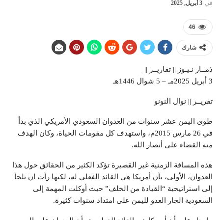
في
3 أبريل, 2025
46
شارك
ذمــار نـيـوز || تقاريــر ||
3 أبريل 2025مـ – 5 شوال 1446هـ
تقريــر || نوال النونو
طوى اليمن عشر سنوات من العدوان السعودي الأمريكي الذي بدأ
في 26 مارس 2015م، واستهدف كل مقومات الحياة، وكان الهدف
منه القضاء على أنصار الله.
هذه المسافة الزمنية غير القصيرة تؤكد الكثير من الحقائق حول هذا
العدوان، الأولى، بأن أمريكا هي القائد الفعلي له، لكنها رأت ان تلجأ
إلى استراتيجية “القيادة من الخلف” حيث أوكلت المهمة إلى
السعودية الجار العدو لليمن على امتداد سنوات كثيرة.