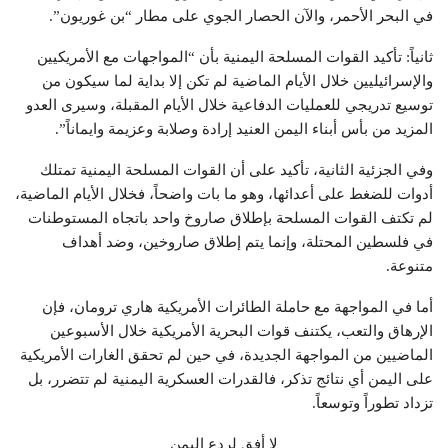
في البحر الأحمر، والآن الحصار الجوي على مطار “بن غوريون”.
ثانياً: تأكيد القوات المسلحة اليمنية بأن “المواجهات مع الأمريكيين
والإسرائيليين خلال الأيام الماضية لم تكن إلا بداية لما سيكون من
توسيع تدريجي للعمليات الدفاعية خلال الأيام المقبلة، وسيرى العدو
المزيد من بأس أبناء اليمن العنيد إرادة وصلابة وعزيمة وايماناً”.
وفي الجزئية الثانية، تأكيد على أن القوات المسلحة اليمنية تمتلك
أدوات للضغط على أعدائها، وهو ما بات واضحاً، فخلال الأيام الماضية،
لم تكتف القوات المسلحة بإطلاق صاروخ واحد باتجاه المستوطنات
في فلسطين المحتلة، وإنما يتم إطلاق صاروخين، وضد أهداف
متنوعة.
أما في المواجهة مع حاملة الطائرات الأمريكية هاري ترومان، فإن
الإرهاق والتعب، يكتنف قوات البحرية الأمريكية خلال الأسبوعين
الماضيين من المواجهة الجديدة، في حين لم تحقق الغارات الأمريكية
على اليمن أي نتائج تذكر، فالقدرات العسكرية اليمنية لم تتضرر، بل
تزداد تطوراً وتوسعاً.
لا أفق لردع اليمن