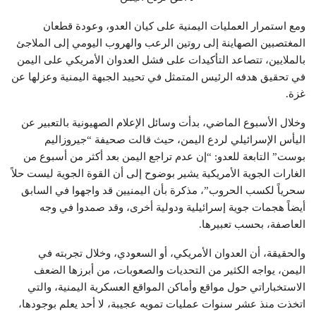
ومع استمرار العمليات اليمنية على كيان العدو، وعودة قطعان
المغتصبين الصهاينة إلى روتين الرعب والهروب اليومي إلى الملاجئ
بالملايين، تتصاعد التأكيدات على فشل العدوان الأمريكي على اليمن
في تحقيق هدفه الرئيس المتمثل في تحييد الجبهة اليمنية وعزلها عن
غزة.
وخلال الأسبوع الماضي، بدأت وسائل الإعلام الصهيونية بالتعبير عن
اليأس الإسرائيلي لردع اليمن، حيث قالت صحيفة “جيروزاليم
بوست” التابعة للعدو: “إن عدم تراجع اليمن بعد أكثر من أسبوع من
الغارات الجوية الأمريكية يشير بوضوح إلى أن القوة الجوية ليست حلاً
سحرياً لكسب الحروب”، مذكرة بأن اليمنيين قد واجهوا في السابق
أيضاً هجمات جوية إسرائيلية ودولية أخرى، وقد صمدوا في وجه
العاصفة، بحسب تعبيرها.
والحقيقة، أن العدوان الأمريكي، أو السعودي، وخلال تجربته في
اليمن، يواجه الكثير من التحديات والصعوبات، من أبرزها الضعف
الاستخباراتي حول مواقع وأماكن المواقع العسكرية اليمنية، والتي
اتخذت منذ عشر سنوات عمليات تمويه عجيبة، لا أحد يعلم بوجودها،