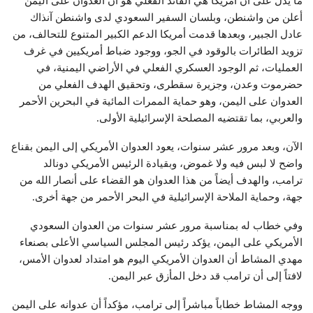
ما يدل على أن أمريكا هي القائد الفعلي هو أن العدوان على اليمن
أعلن من واشنطن، وبلسان السفير السعودي لدى واشنطن آنذاك
عادل الجبير، وبعدها قدمت أمريكا الدعم الكبير المتنوع للتحالف، من
تزويد الطائرات بالوقود في الجو، ووجود ضباط أمريكيين في غرف
العمليات، ثم الوجود العسكري الفعلي في الأراضي اليمنية، في
حضرموت وعدن، وجزيرة سقطرى، وتحقيق الهدف الفعلي من
العدوان على اليمن، وهو حماية الممرات المائية في البحرين الأحمر
والعربي، بما تقتضيه المصلحة الإسرائيلية الأولى.
الآن، وبعد مرور عشر سنوات، يعود العدوان الأمريكي إلى اليمن بقناع
واضح لا لبس فيه ولا غموض، وبقيادة الرئيس الأمريكي دونالد
ترامب، والهدف أيضاً من هذا العدوان هو القضاء على أنصار الله من
جهة، وحماية الملاحة الإسرائيلية في البحر الأحمر من جهة أخرى.
وفي خطاب له بمناسبة مرور عشر سنوات من العدوان السعودي
الأمريكي على اليمن، يؤكد رئيس المجلس السياسي الأعلى بصنعاء
مهدي المشاط أن العدوان الأمريكي اليوم هو امتداد لعدوان الأمس،
لافتاً إلى أن ترامب قد دخل المأزق عبر اليمن.
ووجه المشاط خطاباً مباشراً إلى ترامب، مؤكداً أن عدوانه على اليمن