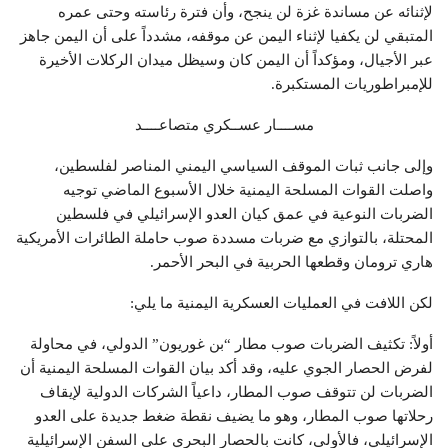
لإثنائه عن مساندة غزة لن ينجح، وأن فترة رئاسته وحتى عمره
المتبقي لن يكفيا لإثناء اليمن عن موقفه، مشدداً على أن اليمن جاهز
عبر الأجيال، ومؤكداً أن اليمن كان وسيظل ميدان الركلات الأخيرة
للإمبراطوريات المستكبرة.
مســــار عســكري متصاعــــد
وإلى جانب ثبات الموقف السياسي اليمني المناصر لفلسطين،
واصلت القوات المسلحة اليمنية خلال الأسبوع الماضي توجيه
الضربات النوعية في عمق كيان العدو الإسرائيلي في فلسطين
المحتلة، بالتوازي مع ضربات مسددة صوب حاملة الطائرات الأمريكية
هاري ترومان وقطعها الحربية في البحر الأحمر.
لكن اللافت في العمليات العسكرية اليمنية ما يلي:
أولاً: تكثيف الضربات صوب مطار “بن غوريون” الدولي، في محاولة
لفرض الحصار الجوي عليه، وقد أكد بيان القوات المسلحة اليمنية أن
الضربات لن تتوقف صوب المطار، داعياً الشركات الدولية لإيقاف
رحلاتها صوب المطار، وهو ما يضيف نقطة ضغط جديدة على العدو
الإسرائيلي، فالأولى، كانت بالحصار البحري على السفن الإسرائيلية