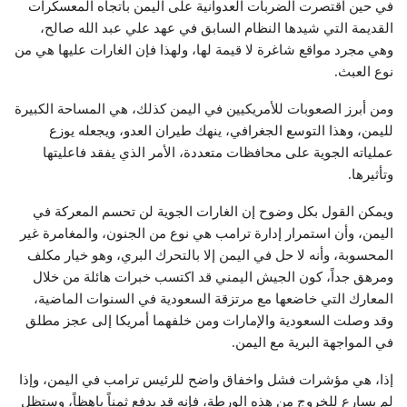
في حين اقتصرت الضربات العدوانية على اليمن باتجاه المعسكرات
القديمة التي شيدها النظام السابق في عهد علي عبد الله صالح،
وهي مجرد مواقع شاغرة لا قيمة لها، ولهذا فإن الغارات عليها هي من
نوع العبث.
ومن أبرز الصعوبات للأمريكيين في اليمن كذلك، هي المساحة الكبيرة
لليمن، وهذا التوسع الجغرافي، ينهك طيران العدو، ويجعله يوزع
عملياته الجوية على محافظات متعددة، الأمر الذي يفقد فاعليتها
وتأثيرها.
ويمكن القول بكل وضوح إن الغارات الجوية لن تحسم المعركة في
اليمن، وأن استمرار إدارة ترامب هي نوع من الجنون، والمغامرة غير
المحسوبة، وأنه لا حل في اليمن إلا بالتحرك البري، وهو خيار مكلف
ومرهق جداً، كون الجيش اليمني قد اكتسب خبرات هائلة من خلال
المعارك التي خاضعها مع مرتزقة السعودية في السنوات الماضية،
وقد وصلت السعودية والإمارات ومن خلفهما أمريكا إلى عجز مطلق
في المواجهة البرية مع اليمن.
إذا، هي مؤشرات فشل واخفاق واضح للرئيس ترامب في اليمن، وإذا
لم يسارع للخروج من هذه الورطة، فإنه قد يدفع ثمناً باهظاً، وستظل