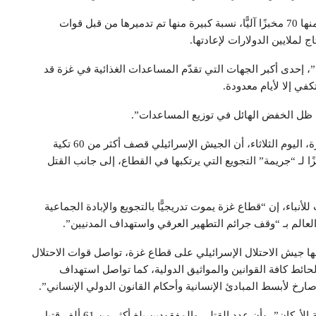
حيثُ يبلغ عدد المخابز العاملة في قطاع غزة 140 مخبًزا، منها 70 مخبزًا آليًّا، نسبة كبيرة منها تم تدميرها من قبل قوات
ج لملايين الدولارات لإعادتها.
”، إحدى أكبر الجهات التي تقدّم المساعدات الغذائية في غزة قد
في إلا لأيام معدودة.
ي ظل الخفض الهائل في توزيع المساعدات”.
في السياق أعلن المكتب الإعلامي الحكومي في قطاع غزة، اليوم الثلاثاء، أن الجيش الإسرائيلي قصف أكثر من 60 تكية
ا لـ “جريمة” التجويع التي يرتكبها في القطاع، إلى جانب القتل
نباء، إن “قطاع غزة يموت تدريجيًّا بالتجويع والإبادة الجماعية
ا العالم بـ “وقف جرائم التطهير العرقي واستهداف المدنيين”.
ها جيش الاحتلال الإسرائيلي على قطاع غزة، تواصل قوات الاحتلال
حائط كافة القوانين والمواثيق الدولية، كما تواصل استهداف
صارخ لأبسط المبادئ الإنسانية وأحكام القانون الدولي الإنساني”.
وأشَارَ إلى أن قطاع غزة شهد “حرب إبادة جماعية متكاملة الأركان”، وأن عدد القتلى والمفقودين بلغ أكثر من 61 ألف قتيل