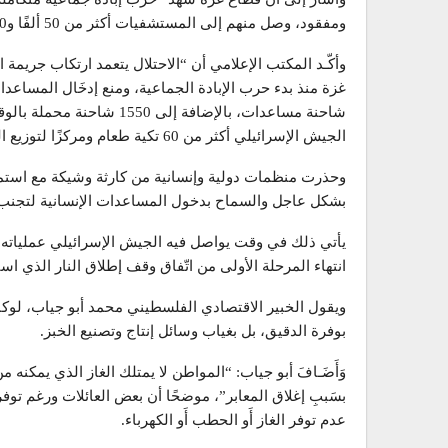
ومفقود، وصل منهم إلى المستشفيات أكثر من 50 ألفًا و300 قتيل، من بينهم أكثر من 30 ألف طفل وامرأة.
وأكّـد المكتب الإعلامي أن “الاحتلال يتعمد ارتكاب جريمة
شاحنة مساعدات، بالإضافة إل
الجيش الإسرائيلي أكثر من 60 تكية طعام ومركزًا لتوزيع المساعدات وأخرجها عن الخدمة لتمكين جريمة التجويع”.
وحذرت منظمات دولية وإنسانية من كارثة وشيكة مع استمرا
بشكل عاجل والسماح بدخول المساعدات الإنسانية لتجنب 
انتهاء المرحلة الأولى من اتّفاق وقف إطلاق النار الذي استمر قرابة
ويقول الخبير الاقتصادي الفلسطيني محمد أبو جياب، لوكا
بوفرة الدقيق، بل بغياب وسائل إنتاج وتصنيع الخبز.
وَأَضَـافَ أبو جياب: “المواطن لا يمتلك الغاز الذي يمكنه 
بسَببِ إغلاق المعابر”، موضحًا أن بعض العائلات ورغم توف
عدم توفر الغاز أَو الحطب أَو الكهرباء.