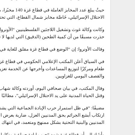
الاحتلال الإسرائيلي، خَاصَّة مخابز شمال القطاع، التي تحتا
وكانت وكالة غوث وتشغيل اللاجئين الفلسطينيين “الأونروا
حذرت مسبقًا من أن كمية الطحين (الدقيق) التي لديها لا تك
وقالت الأونروا: إن “الوضع في قطاع غزة مقلق للغاية ف
طعام ومركزًا لتوزيع المساعدات وأخرجها عن الخدمة تعزيزً
والقصف اليومي للغزاويين.
وقال المكتب، في بيان صحافي اليوم، أوردته وكالة شهاب للأ
وقتل الحياة المدنية على يد الاحتلال الإسرائيلي”، مطالبً
مضيفًا: “في ظل استمرار حرب الإبادة الجماعية التي يشن
ارتكاب أبشع الجرائم بحق المدنيين العزل، ضاربة بعرض ال
المدنيين والبنية التحتية بشكل ممنهج ومتعمد، في انتهاك 