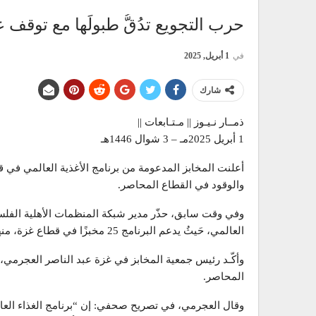
حرب التجويع تدُقُّ طبولَها مع توقف
في
1 أبريل, 2025
شارك
ذمــار نـيـوز || مـتـابعات ||
1 أبريل 2025مـ – 3 شوال 1446هـ
أعلنت المخابز المدعومة من برنامج الأغذية العالمي في 
والوقود في القطاع المحاصر.
وفي وقت سابق، حذّر مدير شبكة المنظمات الأهلية الفلسط
العالمي، حَيثُ يدعم البرنامج 25 مخبزًا في قطاع غزة، منها 6 مخابز أغلقت سابقًا؛ بسَببِ نفاد غاز الطهي.
وأكّـد رئيس جمعية المخابز في غزة عبد الناصر العجرمي،
المحاصر.
وقال العجرمي، في تصريح صحفي: إن “برنامج الغذاء العالمي