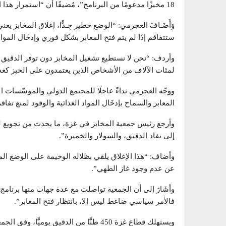
18 مخبزًا مدعومًا من البرنامج”، مُضيفًا أن “استمرار هذا الوضع قد يؤدي إلى تفشي المجاعة في القطاع”.
وَأَضَـافَ العجرمي: “الوضع خطير جِـدًّا، إغلاق المخابز يع
ستتفاقم إذَا لم يتم فتح المعابر بشكل فوري وإدخَال المواد 
وأردف: “نحن لا نستطيع تشغيل المخابز دون توفر الدقيق 
لمئات الآلاف من الأشخاص الذين يعتمدون على الخبز كغذ
ووجّه العجرمي نداءً عاجلًا للمجتمع الدولي والمؤسّسات ال
المعابر والسماح بإدخَال المواد الغذائية والوقود لمنع تفاقم 
وأرجع رئيس جمعية المخابز في غزة، ما يحدث من تجويع لس
إلى نفاد الدقيق، والسولار والخميرة”.
وأضاف: “هذا الإغلاق يلقي بظلاله الوخيمة على الوضع ال
عن عدم وجود غاز الطهي”.
وأشَارَ إلى أن الجمعية تواصلت مع عدة جهات منها برنامج ا
فالأمر سياسي ضاغط ليس إلا، بانتظار فتح المعابر”.
ويستهلك قطاع غزة 450 طنًّا من الدقيق يوميًّا، وفق الجمعية، وتغطي المخابز 50 % من احتياجات الفلسطينيين.