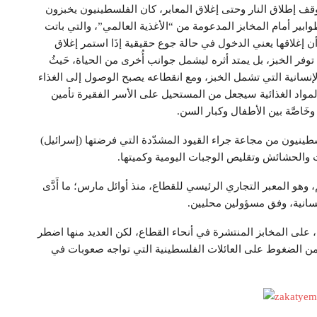
 وقف إطلاق النار وحتى إغلاق المعابر، كان الفلسطينيون يخبزون
ابير أمام المخابز المدعومة من “الأغذية العالمي”، والتي باتت
غلاقها يعني الدخول في حالة جوع حقيقية إذَا استمر إغلاق
توفر الخبز، بل يمتد أثره ليشمل جوانب أُخرى من الحياة، حَيثُ
إنسانية التي تشمل الخبز، ومع انقطاعه يصبح الوصول إلى الغذاء
المواد الغذائية سيجعل من المستحيل على الأسر الفقيرة تأمين
َاصَّة بين الأطفال وكبار السن.
ة الصهيونية، أُكتوبر 2023، عانى الفلسطينيون من مجاعة جراء القيود المشدّدة التي فرضتها (إسرائيل)
 والحشائش وتقليص الوجبات اليومية وكميتها.
وهو المعبر التجاري الرئيسي للقطاع، منذ أوائل مارس؛ ما أَدَّى
نسانية، وفق مسؤولين محليين.
 على المخابز المنتشرة في أنحاء القطاع، لكن العديد منها اضطر
يد من الضغوط على العائلات الفلسطينية التي تواجه صعوبات في