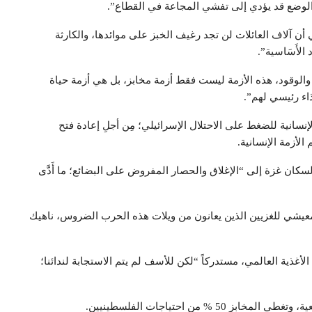
ني أن آلاف العائلات لن تجد رغيف الخبز على موائدها، والكارثة
الأَسَاسية”.
والوقود، هذه الأزمة ليست فقط أزمة مخابز، بل هي أزمة حياة
اء رئيسي لهم”.
إنسانية للضغط على الاحتلال الإسرائيلي؛ مِن أجلِ إعادة فتح
الأزمة الإنسانية.
كان غزة إلى “الإغلاق والحصار المفروض على البضائع؛ ما أَدَّى
معيشي للغزيين الذين يعانون من ويلات هذه الحرب الضروس، ناهيك
لأغذية العالمي، مستدركاً “لكن للأسف لم يتم الاستجابة لندائنا؛