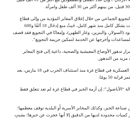
 التجويع الجماعي من خلال إغلاق المعابر المؤدية من وإلى قطاع
غزة منذ بدء حرب الإبادة الجماعية، ومنع إدخَال المساعدات بشكل كامل منذ شهر كامل، حَيثُ منع إدخَال 18 ألفًا و600
ى 1550 شاحنة محملة بالوقود (السولار، والبنزين، وغاز الطهي)، وإمعانًا في التجويع فقد قصف
ر تدهور الأوضاع المعيشية والصحية، داعية إلى فتح المعابر
مزيد من التدهور.
يأتي ذلك في وقت يواصل فيه الجيش الإسرائيلي عملياته العسكرية في قطاع غزة منذ استئناف الحرب في 18 مارس، بعد
 50 يومًا.
لة “الأناضول”: إن أزمة الخبز في قطاع غزة لم تعد تتعلق فقط
من صناعة الخبز، وكذلك المخابز الأسرية أَو البلدية توقف معظمها؛
ر كميات محدودة لديها من الدقيق إلا أنها عجزت عن خبزها؛ بسَببِ