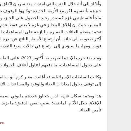
وأشَارَ إلى أنه خلال الفترة التي امتدت منذ سريان اتّفاق
خبزهم بأنفسهم لكن مع الأزمة الجديدة توجّـهوا للوقوف طو
ملجأ فلسطينيي غزة كمصدر وحيد للحصول على الخبز، وأن إ
المعابر، حيثُ إن إغلاق المخابز في غزة لا يعني فقط عدم 
تعتمد معظم العائلات الفقيرة والنازحة على المساعدات ال
أكثر صعوبة، إلى جانب أن ارتفاع الأسعار الناتج عن ندرة 
قوت يومها، ما سيؤدي إلى ارتفاع في حالات سوء التغذية وخ
ومنذ بدء حرب الإباد
على دخول المساعدات، ما دفعهم لتناول أعلاف الحيوانات
وكانت السلطات الإسرائيلية قد أغلقت معبر كرم أبو سالم، 
إلى توقف دخول إمدَادات الغذاء والوقود والمساعدات الإ
هذا ويعتمد سكان غزة، الذين يتجاوز عددهم مليوني نسمة،
للإغلاق خلال الأيّام الماضية؛ بسَببِ نقص الدقيق؛ ما يز
تأمين الغذاء.