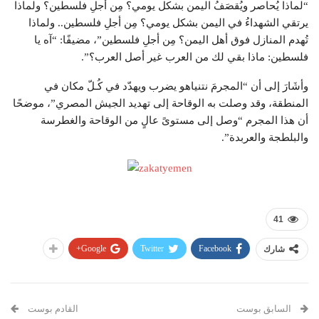
“لماذا يُحاصر ويُقصَفُ اليمن بشكل يومي؟ مِن أجلِ فلسطين؟ ولماذا
يرتقي الشهداءُ في اليمن بشكل يومي؟ مِن أجلِ فلسطين.. ولماذا
تُهدم المنازل فوق أهل اليمن؟ مِن أجلِ فلسطين”، مضيفًا: “آه يا
فلسطين: ماذا بقي لك من العرب غير أصل العرب؟”.
وأشَارَ إلى أن “المجرمَ نتنياهو يضرب ويهدّد في كُـلّ مكان في
المنطقة، وقد وصلت به الوقاحة إلى تهديد الجيش المصري”، موضحًا
أن هذا المجرم “وصل إلى مستوىً عالٍ من الوقاحة والغطرسة
والبلطجة والعربدة”.
41
Google+
Twitter
Facebook
شارك
السابق بوست
القادم بوست