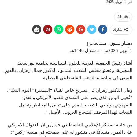
في
1 أبريل, 2025
41
شارك
ذمــار نـيـوز || مـتـابعات ||
1 أبريل 2025مـ – 3 شوال 1446هـ
أشاد رئيسُ الجمعية العربية للعلوم السياسية بجامعة بور سعيد
المصرية، وعضوُ مجلس الشعب السابق، الدكتور جمال زهران، بالدورِ
اليمني في مناصرة الشعب الفلسطيني المظلوم.
وقال الدكتور زهران في تصريحٍ خاص لقناة “المسيرة” اليوم الثلاثاء:
“نُحيي اليمنَ الذي يصر على التصدي للعدو الأمريكي والعدوّ
الصهيوني، ونُحيي الشعب اليمني على تحمل المخاطر وتحمل
التبعات لهذا الموقف الشجاع العروبي الأصيل”.
من جانبه استنكر الإعلامي الفلسطيني جمال ريان العدوانَ الأمريكي
على اليمن، متسائلًا في منشور له على صفحته في منصة “إكس”: