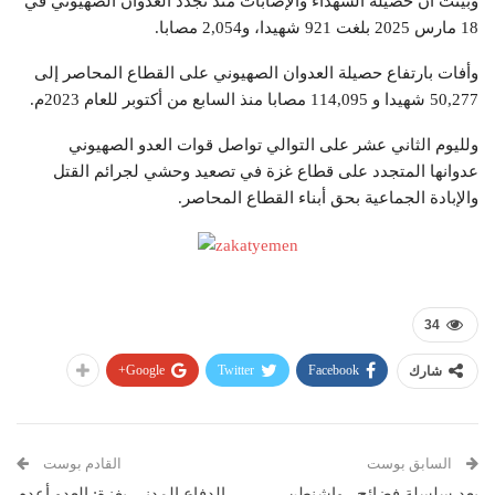
وبينت أن حصيلة الشهداء والإصابات منذ تجدد العدوان الصهيوني في
18 مارس 2025 بلغت 921 شهيدا، و2,054 مصابا.
وأفات بارتفاع حصيلة العدوان الصهيوني على القطاع المحاصر إلى
50,277 شهيدا و 114,095 مصابا منذ السابع من أكتوبر للعام 2023م.
ولليوم الثاني عشر على التوالي تواصل قوات العدو الصهيوني
عدوانها المتجدد على قطاع غزة في تصعيد وحشي لجرائم القتل
والإبادة الجماعية بحق أبناء القطاع المحاصر.
34
Google+
Twitter
Facebook
شارك
السابق بوست
القادم بوست
بعد سلسلة فضائح.. واشنطن
الدفاع المدني بغزة: العدو أعدم