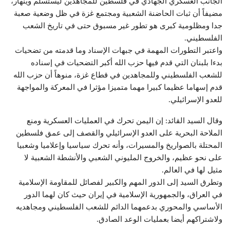
الجانب العسكري الجهادي في فلسطين للمجاهدين ليستسلم وينهار،
مضيفاً أن ثبات الحاضنة الشعبية ومجتمع غزة في ظل وضعية صعبة
جدا ومظلومية كبرى هو تطور غير مسبوق حتى في تاريخ الشعب
الفلسطيني.
واعتبر التطورات المهمة في جبهات الإسناد وما قدمته من تضحيات
بدءا بلبنان التي قدم فيها حزب الله أكبر التضحيات في إسناده
للشعب الفلسطيني وللمجاهدين في قطاع غزة، منوهاً أن حزب الله
قدم إسهاما عظيما كبيرا مهما متميزا مؤثرا في المعركة والمواجهة
للعدو الإسرائيلي.
وقال السيد القائد: إن اليمن تحرك في العمليات العسكرية ومنع
الملاحة البحرية على العدو الإسرائيلي والقصف إلى عمق فلسطين
المحتلة بالصواريخ والمسيرات، وأنه تحرك سياسيا وإعلاميا وشعبيا
على نحو عظيم، والخروج المليوني الشعبي والأنشطة الشعبية لا
مثيل لها في العالم.
وتطرق السيد إلى الدور المهم والكبير لفصائل للمقاومة الإسلامية
في العراق، والجمهورية الإسلامية في إيران حيث كان لهما الدور
الأساسي والمحوري بدعمهما الدائم للشعب الفلسطيني ومجاهديه
ولاشتراكهم أيضا بعمليات الوعد الصادق.