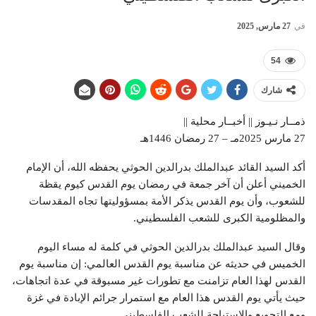
في
27 مارس, 2025
54
شارك
ذمــار نـيـوز || أخبــار محلية ||
27 مارس 2025مـ – 27 رمضان 1446هـ
أكد السيد القائد عبدالملك بدرالدين الحوثي يحفظه الله، أن الإمام
الخميني أعلن أن آخر جمعة في رمضان يوم القدس كيوم يقظة
للشعوب، وأن يوم القدس يذكر الأمة بمسؤوليتها تجاه المقدسات
والمظلومية الكبرى للشعب الفلسطيني.
وقال السيد عبدالملك بدرالدين الحوثي في كلمة له مساء اليوم
الخميس في حديثه عن مناسبة يوم القدس العالمي: إن مناسبة يوم
القدس لهذا العام تزامنت مع تطورات غير مسبوقة في عدة اتجاهات،
حيث يأتي يوم القدس هذا العام مع استمرار جرائم الإبادة في غزة
ومع التجويع والاستباحة للشعب الفلسطيني