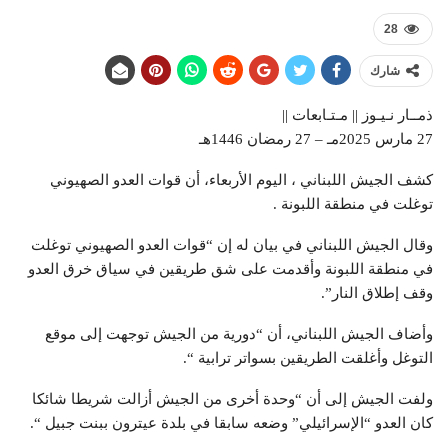
28
شارك
ذمــار نـيـوز || مـتـابعات ||
27 مارس 2025مـ – 27 رمضان 1446هـ
كشف الجيش اللبناني ، اليوم الأربعاء، أن قوات العدو الصهيوني
توغلت في منطقة اللبونة .
وقال الجيش اللبناني في بيان له إن “قوات العدو الصهيوني توغلت
في منطقة اللبونة وأقدمت على شق طريقين في سياق خرق العدو
وقف إطلاق النار”.
وأضاف الجيش اللبناني، أن “دورية من الجيش توجهت إلى موقع
التوغل وأغلقت الطريقين بسواتر ترابية “.
ولفت الجيش إلى أن “وحدة أخرى من الجيش أزالت شريطا شائكا
كان العدو “الإسرائيلي” وضعه سابقا في بلدة عيترون ببنت جبيل “.