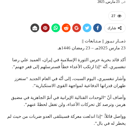
في
23 مارس, 2025
27
شارك
ذمــار نـيـوز || مـتـابعات ||
23 مارس 2025مـ – 23 رمضان 1446هـ
أكد قائد بحرية حرس الثورة الإسلامية في إيران، العميد علي رضا
تنغسيري، أنّه “إذا ارتكب الأعداء خطأً فسنرسلهم إلى قعر جهنم”.
وأشار تنغسيري، اليوم السبت، إلى أنّه في العام الجديد “ستعزز
طهران قدراتها الدفاعية لمواجهة القوى الاستكبارية”.
وأضاف أنّ “الوحدات القتالية الإيرانية في أتمّ الجاهزية في مضيق
هرمز، وترصد كل تحركات الأعداء، ولن تغفل لحظةً عنهم”.
وواصل قائلاً: “إذا اندلعت معركة فسيتلقى العدو ضربات من حيث لم
يخطر له في بال”.