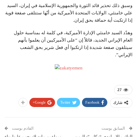
وسبق ذلك تحذير قائد الثورة والجمهورية الإسلامية في إيران، السيد
علي خامنئي، الولايات المتحدة الأميركية من أنّها ستتلقى صفعة قوية
إذا ارتكبت أية حماقة بحق إيران.
وهدّد السيد خامنئي الإدارة الأميركية، في كلمة له بمناسبة حلول
العام الإيراني الجديد، قائلاً إن “على الأميركيين أن يعلموا بأنهم
سيتلقون صفعة شديدة إذا ارتكبوا أي فعل شرير بحق الشعب
الإيراني”.
27
Google+
Twitter
Facebook
شارك
السابق بوست
القادم بوست
النائب الإيرلندي “وكلير”: اليمن
زيولفين مانديلا: يجب علينا بناء