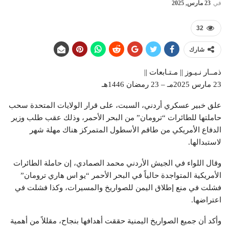
في
23 مارس, 2025
32
شارك
ذمــار نـيـوز || مـتـابعات ||
23 مارس 2025مـ – 23 رمضان 1446هـ
علق خبير عسكري أردني، السبت، على قرار الولايات المتحدة سحب
حاملتها للطائرات “ترومان” من البحر الأحمر، وذلك عقب طلب وزير
الدفاع الأمريكي من طاقم الأسطول المتمركز هناك مهلة شهر
لاستبدالها.
وقال اللواء في الجيش الأردني محمد الصمادي، إن حاملة الطائرات
الأمريكية المتواجدة حالياً في البحر الأحمر “يو اس هاري ترومان”
فشلت في منع إطلاق اليمن للصواريخ والمسيرات، وكذا فشلت في
اعتراضها.
وأكد أن جميع الصواريخ اليمنية حققت أهدافها بنجاح، مقللاً من أهمية