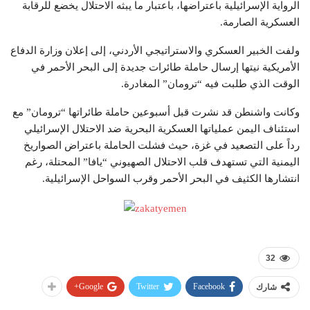
الرواية الإسرائيلية باعتراضها، باعتبار ما يبثه الاحتلال يخضع للرقابة
العسكرية الصارمة.
ولفت الخبير العسكري والاستراتيجي الأردني، إلى إعلان وزارة الدفاع
الأمريكية نيتها إرسال حاملة طائرات جديدة إلى البحر الأحمر في
الوقت الذي طلبت فيه “ترومان” المغادرة.
وكانت واشنطن قد نشرت قبل أسبوعين حاملة طائراتها “ترومان” مع
استئناف اليمن عملياتها العسكرية البحرية ضد الاحتلال الإسرائيلي
رداً على التصعيد في غزة، حيث فشلت الحاملة باعتراض الصواريخ
اليمنية التي تستهدف قلب الاحتلال الصهيوني “يافا” المحتلة، رغم
انتشارها الكثيف في البحر الأحمر وقرب السواحل الإسرائيلية.
32
Google+
Twitter
Facebook
شارك