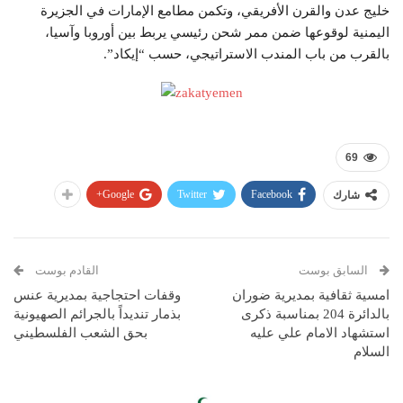
خليج عدن والقرن الأفريقي، وتكمن مطامع الإمارات في الجزيرة
اليمنية لوقوعها ضمن ممر شحن رئيسي يربط بين أوروبا وآسيا،
بالقرب من باب المندب الاستراتيجي، حسب “إيكاد”.
69
Google+
Twitter
Facebook
شارك
السابق بوست
القادم بوست
امسية ثقافية بمديرية ضوران
وقفات احتجاجية بمديرية عنس
بالدائرة 204 بمناسبة ذكرى
بذمار تنديداً بالجرائم الصهيونية
استشهاد الامام علي عليه
بحق الشعب الفلسطيني
السلام