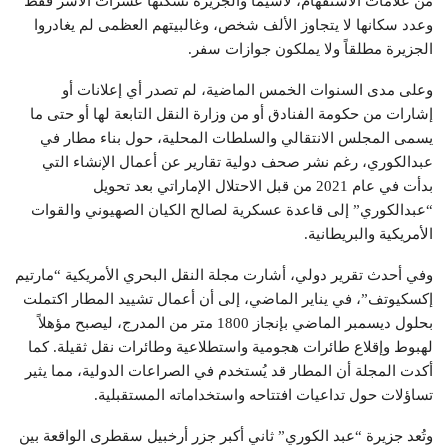
من علامات الاستفهام، لاسيما والجزيرة تسكنها عشرات الأسر فقط
وعدد سكانها لا يتجاوز الألف شخص، وغالبيتهم العظمى لم يغادروا
الجزيرة مطلقاً ولا يملكون جوازات سفر.
وعلى مدى السنوات الخمس الماضية، لم تصدر أي إعلانات أو
إشارات من حكومة الفنادق أو من وزارة النقل التابعة لها أو حتى ما
يسمى المجلس الانتقالي والسلطات المحلية، حول بناء مطار في
عبدالكوري، رغم نشر صحف دولية تقارير عن أعمال الإنشاء التي
بدأت في عام 2021 من قبل الاحتلال الإماراتي بعد تحويل
“عبدالكوري” إلى قاعدة عسكرية لصالح الكيان الصهيوني والقوات
الأمريكية والبريطانية.
وفي أحدث تقرير دولي، أشارت مجلة النقل البحري الأمريكية “مارتيم
إكسكيوتف”، في يناير الماضي، إلى أن أعمال تشييد المطار اكتملت
بحلول ديسمبر الماضي بإنجاز 1800 متر من المدرج، ليصبح مؤهلاً
لهبوط وإقلاع طائرات هجومية واستطلاعية وطائرات نقل ثقيلة. كما
أكدت المجلة أن المطار قد يُستخدم في الصراعات الدولية، مما يثير
تساؤلات حول تداعيات افتتاحه واستخداماته المستقبلية.
وتُعد جزيرة “عبد الكوري” ثاني أكبر جزر أرخبيل سقطرى الواقعة بين