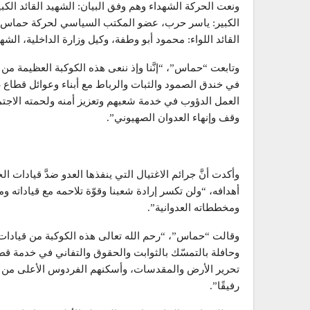
ونعت الحركة الشهداء وهم وفق البيان: الشهيد القائد الك
الكبير: ياسر حرب، عضو المكتب السياسي لحركة حماس، ال
القائد اللواء: محمود أبو وطفة، وكيل وزارة الداخلية، الشه
وتابعت “حماس”، “إنَّنا وإذ ننعى هذه الكوكبة العظيمة من
في خندق الصمود والثبات والرباط مع أبناء وعوائل قطاع 
العمل الدؤوب في خدمة شعبهم وتعزيز أمنه ولحمته الاج
وقف وإنهاء العدوان الصهيوني”.
وأكدت أنَّ جرائم الاغتيال التي ينفذها العدو ضدَّ قيادات 
أهدافه، “ولن تكسر إرادة شعبنا وقوّة تلاحمه مع قياداته وم
ومخططاته العدوانية”.
وقالت “حماس”، “رحم الله تعالى هذه الكوكبة من قيادات ش
وحافلة بالتمسّك بالثوابت والحقوق والتفاني في خدمة قط
تحرير الأرض والمقدسات، وأسكنهم الفردوس الأعلى من الجن
رفيقًا”.