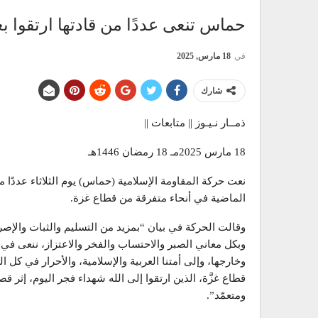
حماس تنعى عددًا من قادتها ارتقوا ب
في
18 مارس, 2025
شارك
ذمــار نـيـوز || متابعات ||
18 مارس 2025مـ 18 رمضان 1446هـ
نعت حركة المقاومة الإسلامية (حماس) يوم الثلاثاء عددًا من
الماضية في أنحاء متفرقة من قطاع غزة.
وقالت الحركة في بيان “بمزيد من التسليم والثبات والإص
وبكل معاني الصبر والاحتساب والفخر والاعتزاز، ننعى ف
وخارجها، وإلى أمتنا العربية والإسلامية، والأحرار في كل 
قطاع غزَّة، الذين ارتقوا إلى الله شهداء فجر اليوم، إ
ومتعمّد”.