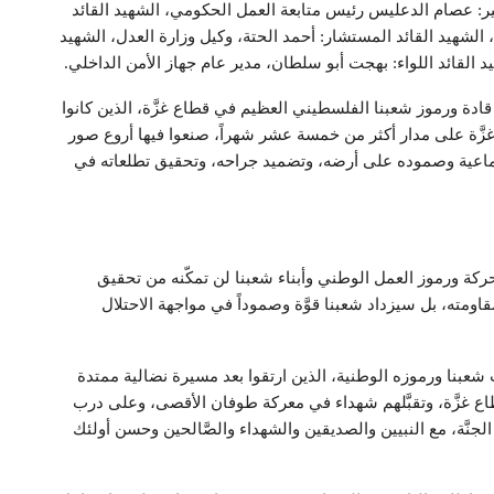
بير: عصام الدعليس رئيس متابعة العمل الحكومي، الشهيد القائد
شهيد القائد المستشار: أحمد الحتة، وكيل وزارة العدل، الشهيد
يد القائد اللواء: بهجت أبو سلطان، مدير عام جهاز الأمن الداخلي.
 قادة ورموز شعبنا الفلسطيني العظيم في قطاع غزَّة، الذين كانوا
غزَّة على مدار أكثر من خمسة عشر شهراً، صنعوا فيها أروع صور
تماعية وصموده على أرضه، وتضميد جراحه، وتحقيق تطلعاته في
الحركة ورموز العمل الوطني وأبناء شعبنا لن تمكّنه من تحقيق
قاومته، بل سيزداد شعبنا قوَّة وصموداً في مواجهة الاحتلال
عبنا ورموزه الوطنية، الذين ارتقوا بعد مسيرة نضالية ممتدة
اع غزَّة، وتقبَّلهم شهداء في معركة طوفان الأقصى، وعلى درب
َّة، مع النبيين والصديقين والشهداء والصَّالحين وحسن أولئك