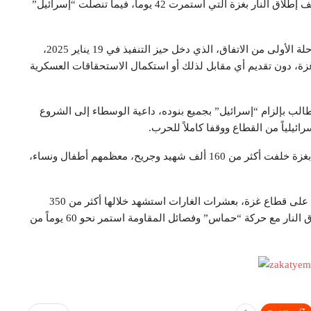
ومطلع مارس الجاري، انتهت المرحلة الأولى من اتفاق وقف إطلاق النار بغزة التي استمرت 42 يوما، فيما تنصلت “إسرائيل”
ويريد رئيس حكومة العدو بنيامين نتنياهو فرض تمديد المرحلة الأولى من الاتفاق، الذي دخل حيز التنفيذ في 19 يناير 2025،
زة، دون تقديم أي مقابل لذلك أو استكمال الاستحقاقات العسكرية
طالب بإلزام “إسرائيل” بجميع بنوده، داعية الوسطاء إلى الشروع
ائيلياً من القطاع ووقفا كاملاً للحرب.
ومنذ 7 أكتوبر 2023 ترتكب “إسرائيل” حرب إبادة جماعية بغزة خلفت أكثر من 160 ألف شهيد وجريح، معظمهم أطفال ونساء،
واستأنف العدو الإسرائيلي فجر اليوم الثلاثاء، حرب الإبادة على قطاع غزة، بعشرات الغارات استشهد خلالها أكثر من 350
مواطنا وعشرات الإصابات، منقلبة على اتفاق لوقف إطلاق النار مع حركة “حماس” وفصائل المقاومة استمر نحو 60 يوماً من