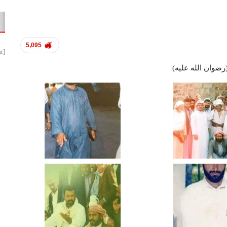
5,095
[smbtoolbar]
رضوان الله عليه)