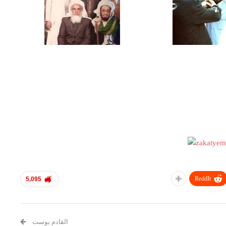
ReddIt
5,095
القادم بوست