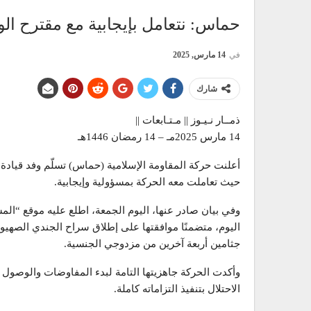
حماس: نتعامل بإيجابية مع مقترح ال
في
14 مارس, 2025
شارك
ذمــار نـيـوز || مـتـابعات ||
14 مارس 2025مـ – 14 رمضان 1446هـ
أعلنت حركة المقاومة الإسلامية (حماس) تسلّم وفد قيادة
حيث تعاملت معه الحركة بمسؤولية وإيجابية.
وفي بيان صادر عنها، اليوم الجمعة، اطلع عليه موقع “ال
اليوم، متضمنًا موافقتها على إطلاق سراح الجندي الصهيون
جثامين أربعة آخرين من مزدوجي الجنسية.
وأكدت الحركة جاهزيتها التامة لبدء المفاوضات والوصول إل
الاحتلال بتنفيذ التزاماته كاملة.