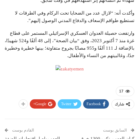
شهداء تم انتشالهم إثر استهدافهم في وقت سابق.
وأكدت أنه: “لازال عدد من الضحايا تحت الركام وفي الطرقات لا
تستطيع طواقم الإسعاف والدفاع المدني الوصول إليهم”.
وارتفعت حصيلة العدوان العسكري الإسرائيلي المستمر على قطاع
غزة منذ 7 أكتوبر 2023، وفق “بيان الصحة”، إلى 48 ألفًا و524 شهيدًا،
بالإضافة لـ 111 ألفًا و955 مصابًا بجروح متفاوتة؛ بينها خطيرة وخطيرة
جدًا، وغالبيتهم من النساء والأطفال.
17
Google+
Twitter
Facebook
شارك
السابق بوست
القادم بوست
كيان العدو يرتكب 1300 خرق
العدو يواصل اقتحاماته للضفة