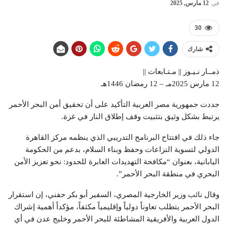
في
12 مارس, 2025
30
شارك
ذمــار نـيـوز || مـتـابعات ||
12 مارس 2025مـ – 12 رمضان 1446هـ
جددت جمهورية مصر العربية التأكيد على أن تحقيق أمن البحر الأحمر
يرتبط بشكل وثيق بتثبيت وقف إطلاق النار في غزة.
جاء ذلك في افتتاح البرنامج التدريبي الذي ينظمه مركز القاهرة
الدولي لتسوية النزاعات وحفظ وبناء السلام، بدعم من الحكومة
اليابانية، بعنوان “مكافحة التهديدات العابرة للحدود: نحو تعزيز الأمن
البحري في منطقة البحر الأحمر”.
وقال نائب وزير الخارجية المصري، السفير أبو بكر حفني، إن استقرار
البحر الأحمر يتطلب تعاوناً دولياً وإقليمياً مكثفاً، مؤكداً أهمية إشراك
الدول العربية والأفريقية المشاطئة للبحر الأحمر وخليج عدن في أي