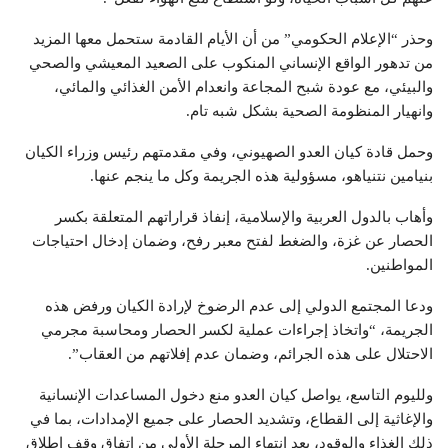
وحذر “الإعلام الحكومي” من أن الأيام القادمة ستحمل معها المزيد
من تدهور الواقع الإنساني المنكوب على الصعيد المعيشي والصحي
والبيئي، مع عودة شبح المجاعة وانعدام الأمن الغذائي والمائي،
وانهيار المنظومة الصحية بشكل شبه تام.
وحمل قادة كيان العدو الصهيوني، وفي مقدمتهم رئيس وزراء الكيان
بنيامين نتنياهو، مسؤولية هذه الجريمة وكل ما ينجم عنها.
وأهاب بالدول العربية والإسلامية، إنفاذ قراراتهم المتعلقة بكسر
الحصار عن غزة، والضغط لفتح معبر رفح، وضمان إدخال احتياجات
المواطنين.
ودعا المجتمع الدولي إلى عدم الرضوخ لإرادة الكيان ورفض هذه
الجريمة، “واتخاذ إجراءات عملية لكسر الحصار ومحاسبة مجرمي
الاحتلال على هذه الجرائم، وضمان عدم إفلاتهم من العقاب”.
ولليوم التاسع، يواصل كيان العدو منع دخول المساعدات الإنسانية
والإغاثية إلى القطاع، وتشديد الحصار على جميع الإمدادات، بما في
ذلك الغذاء والوقود، بعد انتهاء المرحلة الأولى من اتفاق وقف إطلاق