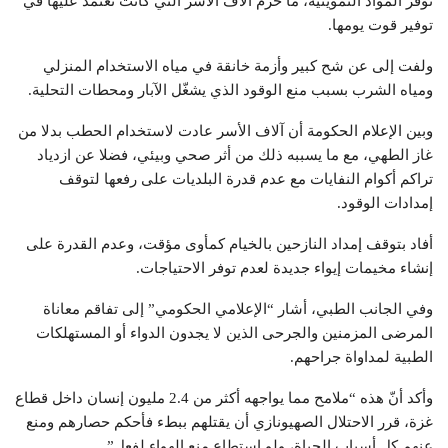
توفر المواد التموينية، ما حرم آلاف الأسر التي كانت تعتمد عليها في
توفير قوت يومها.
ولفت إلى عن شح كبير وأزمة خانقة في مياه الاستخدام المنزلي
ومياه الشرب بسبب منع الوقود الذي يشغّل الآبار ومحطات التحلية.
وبين الإعلام الحكومة أن آلاف الأسر عادت لاستخدام الحطب بدلا من
غاز الطهي، مع ما يسببه ذلك من أثر صحي وبيئي، فضلا عن ازدياد
تراكم أكوام النفايات مع عدم قدرة البلديات على رفعها لتوقف
إمدادات الوقود.
أفاد بتوقف إمداد النازحين بالخيام كمأوى مؤقت، وعدم القدرة على
إنشاء مخيمات إيواء جديدة لعدم توفر الاحتياجات.
وفي الجانب الطبي، أشار “الإعلامي الحكومي” إلى تفاقم معاناة
المرضى المزمنين والجرحى الذين لا يجدون الدواء أو المستهلكات
الطبية لمداواة جراحهم.
وأكد أنّ هذه “ملامح مما يواجهه أكثر من 2.4 مليون إنسان داخل قطاع
غزة، قرر الاحتلال الصهيونازي أن يقتلهم ببطء فأحكم حصارهم ومنع
عنهم كل أسباب الحياة، ولو استطاع منع الهواء لفعل”.