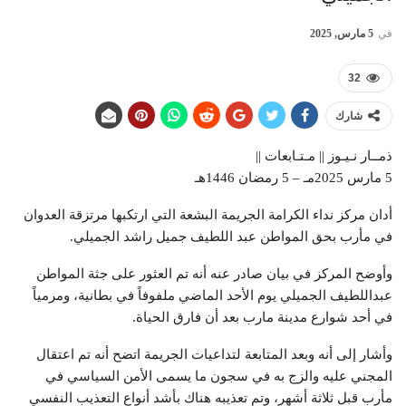
في
5 مارس, 2025
32
شارك
ذمــار نـيـوز || مـتـابعات ||
5 مارس 2025مـ – 5 رمضان 1446هـ
أدان مركز نداء الكرامة الجريمة البشعة التي ارتكبها مرتزقة العدوان
في مأرب بحق المواطن عبد اللطيف جميل راشد الجميلي.
وأوضح المركز في بيان صادر عنه أنه تم العثور على جثة المواطن
عبداللطيف الجميلي يوم الأحد الماضي ملفوفاً في بطانية، ومرمياً
في أحد شوارع مدينة مارب بعد أن فارق الحياة.
وأشار إلى أنه وبعد المتابعة لتداعيات الجريمة اتضح أنه تم اعتقال
المجني عليه والزج به في سجون ما يسمى الأمن السياسي في
مأرب قبل ثلاثة أشهر، وتم تعذيبه هناك بأشد أنواع التعذيب النفسي