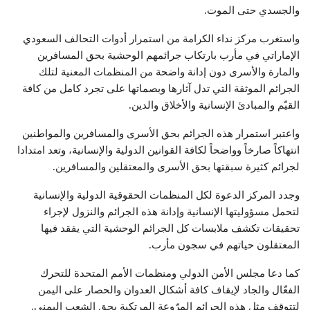
والجسدي حتى الموت.
واستغرب مركز نداء الكرامة من استمرار أدوات التحالف السعودي
الإماراتي في مأرب بارتكاب جرائمهم الوحشية بحق المسافرين
والمارة والأسرى دون إدانة واضحة من المنظمات المعنية لتلك
الجرائم الموثقة التي تدل آثارها وبصماتها على تجرد كامل من كافة
القيّم والمبادئ الإنسانية والأخلاق والدين.
واعتبر استمرار هذه الجرائم بحق الأسرى والمسافرين والمواطنين
انتهاكاً صارخاً وواضحاً لكافة القوانين الدولية والإنسانية، وتعد امتدادا
لجرائم كثيرة سبقتها بحق الأسرى والمعتقلين والمسافرين.
وجدد المركز الدعوة لكل المنظمات الحقوقية الدولية والإنسانية
لتحمل مسؤوليتها الإنسانية وإدانة هذه الجرائم والنزول لإجراء
تحقيقات تكشف ملابسات كل الجرائم الوحشية التي يفقد فيها
المعتقلون حياتهم في سجون مأرب.
كما دعا مجلس الأمن الدولي ومنظمات الأمم المتحدة للتحرك
الفعّال والجاد لإيقاف كافة أشكال العدوان والحصار على اليمن
لتتوقف مثل هذه الجرائم المرّوعة المرتكبة بحق الشعب اليمني.