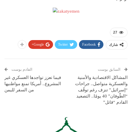
27
Google+
Twitter
Facebook
شارك
السابق بوست
القادم بوست
المشاكل الاقتصادية والأمنية
فيما تعزز تواجدها العسكري غير
والعسكرية متواصل.. جراحات
المشروع.. أمريكا تمنع مواطنيها
“إسرائيل” تنزف رغم توقّف
من السفر لليمن
“الطّوفان” 40 يومًا.. التصعيد
القادم “قاتل”