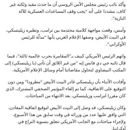
وأكد نائب رئيس مجلس الأمن الروسي أن ما حدث مفيد ولكنه غير
كاف، مشددا على أنه “يجب وقف المساعدات العسكرية للآلة
النازية”.
وأمس، وقعت مواجهة كلامية محتدمة بين ترامب، ونظيره زيلينسكي،
في البيت الأبيض، وصفها الإعلام الغربي بأنها “مذلّة للرئيس
الأوكراني”.
واتهم الرئيس الأمريكي كييف بـ”المقامرة بحرب عالمية ثالثة”، فيما
قال نائبه جي دي فانس إنه “من غير اللائق أن تأتي (يا زيلينسكي) إلى
المكتب البيضاوي لتحاول مقاضاتنا أمام وسائل الإعلام الأمريكية.
وأفادت الأنباء بأن زيلينسكي غادر البيت الأبيض “مطرودا” ومن دون
التوقيع على الاتفاقية، كما تم إلغاء المؤتمر الصحفي المشترك، الذي
كان مقررا لترامب وزيلينسكي، بعد الانتهاء من المباحثات.
وكان زيلينسكي، قد وصل إلى البيت الأبيض لتوقيع اتفاقية المعادن،
التي وافق عليها عدد من وزرائه في وقت سابق من هذا الأسبوع،
ولإجراء مباحثات مع الجانب الأمريكي تتعلق بتسوية النزاع في
أوكرانيا.