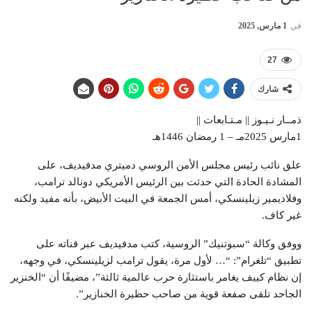
في
1 مارس, 2025
27
شارك
ذمــار نـيـوز || مـتـابعات ||
1مارس 2025مـ – 1 رمضان 1446هـ
علق نائب رئيس مجلس الأمن الروسي دميتري مدفيديف، على
المشادة الحادة التي حدثت بين الرئيس الأمريكي دونالد ترامب،
وفلاديمير زيلينسكي، أمس الجمعة في البيت الأبيض، بأنه مفيد ولكنه
غير كاف.
ووفق وكالة “سبوتنيك” الروسية، كتب مدفيديف عبر قناته على
تطبيق “تلغرام”: “… لأول مرة، يقول ترامب لزيلينسكي، في وجهه،
إن نظام كييف يغامر باستثارة حرب عالمية ثالثة”، مضيفًا أن “الخنزير
الجاحد تلقى صفعة قوية من صاحب حظيرة الخنازير”.