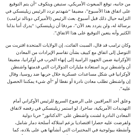
من جانبه، توقع المبعوث الأمريكي، ستيفن ويتكوف “أن يتم التوقيع
على اتفاق هذا الأسبوع”، مضيفا “شهدتم تردد الرئيس زيلينسكي في
التزامه حيال ذلك قبل أسبوع. بعث الرئيس (الأميركي دونالد ترامب)
برسالة له، ولن يتردد بعد الآن”، مردفا أن زيلينسكي: “يدرك أننا بذلنا
الكثير وأنه يتعين التوقيع على هذا الاتفاق”.
وكان ترامب قد قال، السبت الفائت، إن الولايات المتحدة اقتربت من
التوصل إلى اتفاق مع كييف بشأن تقاسم الإيرادات من المعادن
الأوكرانية ضمن الجهود الرامية إلى إنهاء الحرب في أوكرانيا، مضيفا
أن واشنطن تريد استعادة مليارات الدولارات التي قدمتها واشنطن
لأوكرانيا في شكل مساعدات عسكرية خلال حربها ضد روسيا، وقال
إن واشنطن تطلب معادن نادرة أو نفطا أو “أي شيء يمكننا الحصول
عليه”.
وعلق أحد المراقبين على الرضوخ السريع للرئيس الأوكراني أمام
التهديدات الأمريكية، ساخرا، لو استمر زيلينسكي في رفضه لاتفاق
المعادن النادرة لشنت واشنطن على “الدكتاتور” حربا دولية
ولفرضت عليه حصارا اقتصاديا بزعم امتلاكه أسلحة دمار شامل،
وأنشطة بيولوجية في المختبرات التي أنشأتها هي على بلاده، كما