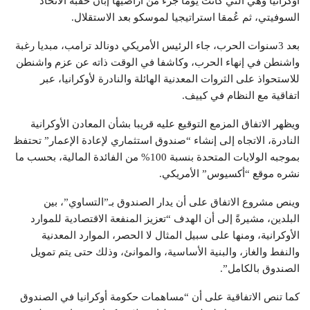
أوكرانيا وهي التي كانت يوما جزء من أراضيها إبان حقبة الاتحاد
السوفيتي، ثم عُمقا استراتيجيا لموسكو بعد الاستقلال.
بعد 3سنوات الحرب، جاء الرئيس الأمريكي دونالد ترامب، مبديا رغبة
واشنطن في إنهاء الحرب، وكاشفا في الوقت ذاته عن عزم واشنطن
للاستحواذ على الثروات المعدنية الهائلة والنادرة لأوكرانيا، عبر
اتفاقية مع النظام في كييف.
ويظهر الاتفاق المزمع التوقيع عليه قريبا بشأن المعادن الأوكرانية
النادرة، الاتجاه إلى إنشاء “صندوق استثماري لإعادة الإعمار” تحتفظ
بموجبه الولايات المتحدة بنسبة 100% من الفائدة المالية، بحسب ما
نشره موقع “أكسيوس” الأمريكي.
وينص مشروع الاتفاق على أن يدار الصندوق بـ”التساوي”، بين
البلدين، مشيرةً إلى أن الهدف “تعزيز المنفعة الاقتصادية للموارد
الأوكرانية، ومنها على سبيل المثال لا الحصر، الموارد المعدنية
والنفط والغاز، والبنية الأساسية، والموانئ، وذلك حتى يتم تمويل
الصندوق بالكامل”.
كما تنص الاتفاقية على أن “مساهمات حكومة أوكرانيا في الصندوق