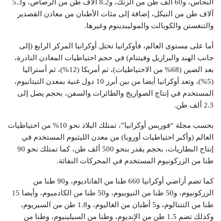
النحاس، و60 ألف طن من الزنك، و8.2 آلاف طن من الرصاص، و5.3
آلاف طن من النيكل، إضافة إلى مئات الأطنان من معادن القصدير
والتنغستن والكوبالت والموليبدينوم وغيرها.
أما على مستوى العالم، فأوكرانيا تحتل أوكرانيا المركز الرابع (إلى
جانب الهند والبرازيل وفيتنام) في حجم احتياطيات المعادن النادرة،
بعد الصين (68% من الاحتياطيات)، ثم أمريكا (12%)، ثم أستراليا
(5%)، وتعد أوكرانيا أيضا من بين أبرز 10 دول غنية بمعدن التيتانيوم،
المستخدم في إنتاج الصواريخ والطائرات والسفن، بحجم يصل إلى
2.3 ألف طن.
بحسب مجلة “فوربس أوكرانيا”، تمتلك البلاد نحو 10% من احتياطيات
العالم (وأكبر احتياطيات أوروبا) من معدن الليثيوم المستخدم في
إنتاج البطاريات، بحجم يقدر بنحو 500 ألف طن، كما تمتلك نحو 90
طنا من الزركونيوم المستخدم في المحركات النفاثة.
كما تضم أراضي أوكرانيا 660 طنا من الفاناديوم، و90 طنا من
الزركونيوم، و50 طنا من النيوبيوم، و50 طنا من الكادميوم، وأيضا 15
طنا من التنتالوم، و5 أطنان من الغاليوم، و1.8 طن من السيريوم،
وكذلك تضم 1.5 طن من الإنديوم، وطنا من السيلينيوم، وطنا من