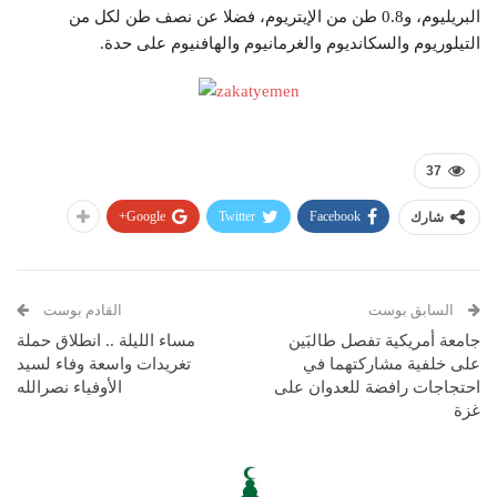
البريليوم، و0.8 طن من الإيتريوم، فضلا عن نصف طن لكل من
التيلوريوم والسكانديوم والغرمانيوم والهافنيوم على حدة.
37
Google+
Twitter
Facebook
شارك
السابق بوست
القادم بوست
جامعة أمريكية تفصل طالبَين
مساء الليلة .. انطلاق حملة
على خلفية مشاركتهما في
تغريدات واسعة وفاء لسيد
احتجاجات رافضة للعدوان على
الأوفياء نصرالله
غزة