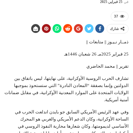
في
25 فبراير, 2025
37
شارك
ذمــار نـيـوز || متابعات ||
25 فبراير 2025مـ 26 شعبان 1446هـ
تقرير || محمد الحاضري
تشارف الحرب الروسية الأوكرانية، على نهايتها، ليس باتفاق بين
الدولتين وإنما بصفقة “المعادن النادرة” التي ستستحوذ بموجبها
الولايات المتحدة على الموارد المعدنية الأوكرانية، في مقابل ضمانات
أمنية أمريكية.
وفي عهد الرئيس الأمريكي السابق جو بايدن اندلعت الحرب في
الساحة الأوكرانية، وكان الدعم الأمريكي والغربي هو المحرك
الأساسي لديمومتها، وكان شعارها محاربة النفوذ الروسي في