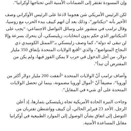
وإن المسودة تفتقر إلى الضمانات الأمنية التي تحتاجها أوكرانيا”.
لكن الرئيس الأمريكي شن هجوما لاذعا على الرئيس الأوكراني وصف
الأخير بأنه “ديكتاتور”، وذلك بعد أن اتهم كييف ببدء الحرب مع روسيا،
وقال ترامب في منشور على وسائل التواصل الاجتماعي: “يجب على
الديكتاتور الذي حكم بدون انتخابات، زيلينسكي، أن يتحرك بسرعة وإلا
لن تبقى له دولة”، كما وصف زلينسكي بـ”الممثل الكوميدي ذي
النجاح المتواضع”، والذي “أقنع الولايات المتحدة بإنفاق 350 مليار
دولار، من أجل الدخول في حرب لا يمكن الفوز فيها، ولم يكن من
المفترض أن تبدأ”.
وأضاف ترامب أنّ الولايات المتحدة “أنفقت 200 مليار دولار أكثر من
أوروبا”، مضيفاً أنّ “أموال أوروبا مضمونة، بينما لن تحصل الولايات
المتحدة على أي شيء في المقابل”.
وجاءت النبرة الحادة الأمريكية تجاه زيلينسكي بثمارها، إذ أعلن
الرجل، الأحد 23 فبراير الحالي، أن كييف وواشنطن تقتربان من
التوصل إلى اتفاق بشأن الوصول إلى الموارد الطبيعية في أوكرانيا
مقابل المساعدة الأمنية.