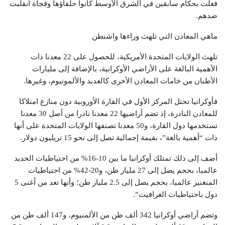
فعلت بحكام سابقين في الشرق الأوسط كانوا حلفاؤها وفجأة انقلبت
ضدهم.
ماهي المعادن التي تلهث وراءها واشنطن
تلهث الولايات المتحدة الأمريكية، للحصول على 22 معدنا ذات
الأهمية البالغة على الأراضي الأوكرانية، بالإضافة إلى مليارات
الأطنان من خامات المعادن الأخرى كالعديد والألمونيوم، وغيرها.
فأوكرانيا تحتل المركز الأول في القارة الأوروبية دون منازع امتلاكا
للمعادن النادرة، إذ تضم أراضيها 22 معدنا نادرا من أصل 30 معدنا
تستخدمها دول القارة، و50 معدنا تصنفها الولايات المتحدة على أنها
ذات “أهمية بالغة”، بقيمة إجمالية تصل إلى نحو 15 تريليون دولار.
أضف إلى ذلك تمتلك أوكرانيا ما بين 10-16% من احتياطيات الحديد
عالميا، بحجم يصل إلى 27 مليار طن، و20-42% من احتياطيات
المنغنيز عالميا، بحجم يصل إلى 2.5 مليار طن؛ وأنها تعد من أغنى 5
دول باحتياطيات الغرافيت”.
وتضم أراضي أوكرانيا 342 ألف طن من الألمنيوم، و147 ألف طن من