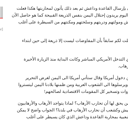
ن بإرسال القاعدة وداعش ثم بعد ذلك يأتون لمحاربتها هكذا فعلت
ليوم يريدون إحتلال اليمن بنفس الذريعة القبيحة كما هو حاصل الأن
عش ومولتهم ودربتهم وسلحتهم ومكنتهم من السيطرة على أغلب
[smbtoolbar]
 لكم سابقاً بأن المفاوضات ليست إلا ذريعة إلى حين ابتداء
لتدخل الأمريكي المباشر وكانت البداية منذ الزيارة الأخيرة
رهاب.
 دخول أمريكا وقال ستأتي أمريكا الى اليمن لغرض التحرير
يرسلوها الى الشعوب العربية ومن ظمنها بلادنا اليمن ليتستروا
ثروات وتسخير كل المقومات الاقتصادية لصالحهم!
يحق لها أن تحارب الأرهاب؟ لماذا يتواجد الأرهاب والأرهابيون
كجيش وكشعب أن نحارب الأرهاب في بلدنا؟ الجواب واضح لا يمكن
شعبية بمحاربة القاعدة وداعش الذي كان يسيطر على أغلب