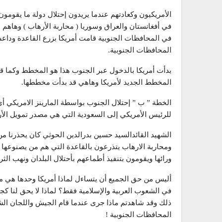
الأمريكيون وكعادتهم عندما يريدون إحتلال دولة ما يقومو
في أفغانستان والعراق وسوريا ( محاربة الأرهاب ) وهاهم ا
في المحافظات الجنوبية قامت أمريكا بزرع القاعدة ودا
المحافظات الجنوبية.
بدأت أمريكا بالدخول عبر الجنوب هذا هو المخطط وكما قلت
المخطط الجديد لأمريكا وهاهي قد بدأت مخططها.
الخطة ” ب ” إحتلال الجنوب بواسطة المارينز الامريكي أي ا
للرئيس الأمريكي إلى السعودية التي هي مصدر تمويل الأ
الشهيد القائدالسيد حسين بدرالدين الحوثي كان يحذرنا من
ومحاربة الارهاب يتذرعون بالقاعدة التي هم من يصنوعها و
ورائها ويقومون بتنفيذ أطماعهم بأحتلال البلدان ونهب ال
أليس من حق الجميع أن يتساءل لماذا أمريكا وحدها هي من 
في الشعوب العربية والإسلامية فقط؟ لماذا لا يحق لنا 
ذلك وقد شاهدتم ماذا جرى عندما قام الجيش واللجان ال
المحافظات الجنوبية !