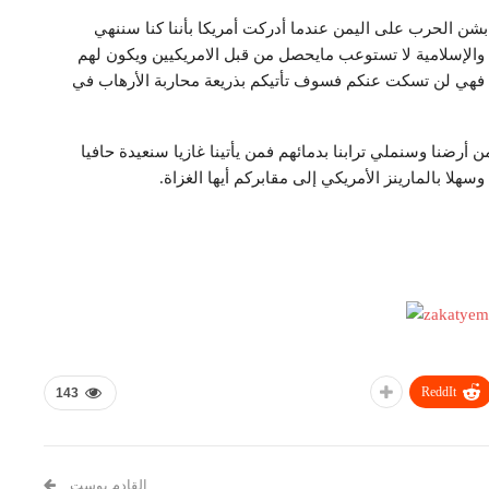
شن الحرب على اليمن عندما أدركت أمريكا بأننا كنا سننهي
ة والإسلامية لا تستوعب مايحصل من قبل الامريكيين ويكون لهم
كا فهي لن تسكت عنكم فسوف تأتيكم بذريعة محاربة الأرهاب في
ضنا وسنملي ترابنا بدمائهم فمن يأتينا غازيا سنعيدة حافيا
سهلا بالمارينز الأمريكي إلى مقابركم أيها الغزاة.
ReddIt
143
القادم بوست