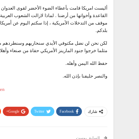
أليست امريكا قامت بأعطاء الضوء الأخضر لقوى العدوان ب
القاعدة وأخواتها من أرضنا . لماذا لازالت الشعوب العربي
موقف من التدخلات الأمريكية ، إذا سكتم اليوم عن أمري
بلدكم.
لكن نحن لن نضل مكتوفي الأيدي سنحاربهم وسنطردهم من أر
مثلما خرجوا جنود المارينز الأمريكي حفاة من صنعاء وأهلا و
حفظ الله اليمن وأهله.
والنصر حليفنا بإذن الله.
Google+
Twitter
Facebook
شارك
السابق بوست