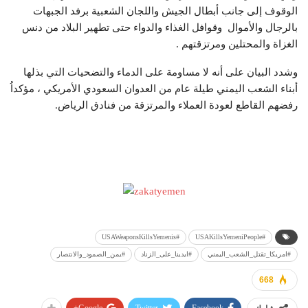
الوقوف إلى جانب أبطال الجيش واللجان الشعبية برفد الجبهات
بالرجال والأموال وقوافل الغذاء والدواء حتى تطهير البلاد من دنس
الغزاة والمحتلين ومرتزقتهم .
وشدد البيان على أنه لا مساومة على الدماء والتضحيات التي بذلها
أبناء الشعب اليمني طيلة عام من العدوان السعودي الأمريكي ، مؤكداُ
رفضهم القاطع لعودة العملاء والمرتزقة من فنادق الرياض.
#USAWeaponsKillsYemenis
#USAKillsYemeniPeople
#امريكا_تقتل_الشعب_اليمني
#ايدينا_على_الزناد
#يمن_الصمود_والانتصار
668