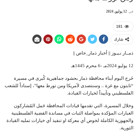
في
12 يوليو, 2024
181
شارك
ذمــار نـيـوز || أخبار ذمار_خاص ||
12 يوليو 2024مـ -6 محرم 1445هـ
خَرج اليوم أبناء محافظة ذمار بحشود جماهيرية كُبرى في مسيرة
“ثابتون مع غزة .. وسنتصدى لأمريكا ومن تورط معها”، إسناداً للشعب
الفلسطيني وتأييداً لخيارات القيادة.
وخلال المسيرة، التي تقدمها قيادات المحافظة حَمل المُشاركون
العبارات المؤكدة بمواصلة الثبات في مساندة القضية الفلسطينية
والجهوزية الكاملة لخوض أي معركة او تنفيذ أي خيارات تمليه القيادة
الثورية.