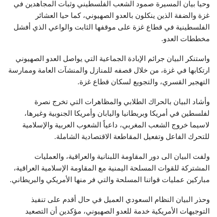
وحيا بيان المسيرة صمود الشعب الفلسطيني وثبات المجاهدين في
غزة والضفة الذين ينكلون بالعدو الصهيوني، كما حيا العشائر
الفلسطينية في قطاع غزة على موقفها الثابت والواعي الذي أفشل
مخططات العدو.
واستنكر البيان جرائم الإبادة الجماعية التي يواصل العدو الصهيوني
ارتكابها في غزة، من خلال قصفه للمنازل والمنشآت العامة وممارسة
التهجير القسري، والتجويع لسكان قطاع غزة.
وأشاد البيان بالحراك الطلابي والمظاهرات التي تخرج نصرة
لفلسطين في أمريكا وبريطانيا واليابان وأمريكا الجنوبية وغيرها،
لاسيما خروج الشعب المغربي، داعياً الشعوب العربية والإسلامية
للتحرك الفاعل وتفعيل المقاطعة الاقتصادية الشاملة.
ولفت البيان الى دور المقاومة اللبنانية والعراقية، والعمليات
المشتركة للقوات المسلحة اليمنية مع المقاومة الإسلامية العراقية،
مباركين عمليات قواتنا المسلحة والتي فر منها الأمريكي والبريطاني.
وحذر البيان النظام السعودي العميل في حال أقدم على تنفيذ
التوجيهات الأمريكية خدمة للعدو الصهيوني، مؤكدين أن التصعيد