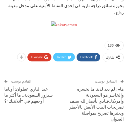
بحوزة سائق دراجة نارية في إحدى النقاط الأمنية على مدخل مدينة
رداع .
130
Google+
Twitter
Facebook
شارك
السابق بوست
القادم بوست
هام: لم يعد لدينا ما نخسره
عبد الباري عطوان: أوباما
والخاسر هو السعودية
سيزور السعودية.. ما أكثر ما
وأمريكا..قيادي بأنصارالله يصف
أوجعهم في “أتلانتيك”؟
تصريحات البيت الأبيض بالأخطر
ويعتبرها تصريح بمواصلة
العدوان