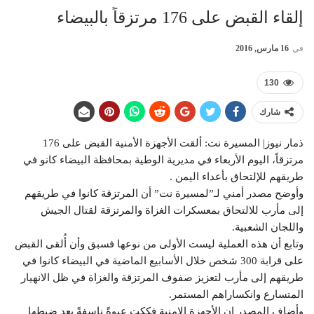
إلقاء القبض على 176 مرتزقاً بالبيضاء
في
16 مارس, 2016
130
شارك
ذمار نيوز| المسيرة نت: ألقت الأجهزة الأمنية القبض على 176
مرتزقاً، اليوم الأربعاء في مديرية الوطية بمحافظة البيضاء كانو في
طريقهم للإلتحاق بأعداء اليمن .
وأوضح مصدر أمني لـ”لمسيرة نت” أن المرتزقة كانوا في طريقهم
إلى مأرب للالتحاق بمعسكرات الغزاة والمرتزقة لقتال الجيش
واللجان الشعبية.
وتابع أن هذه العملية ليست الأولى من نوعها فسبق وأن أُلقى القبض
على قرابة 300 شخص خلال الأسابيع الماضية في البيضاء كانوا في
طريقهم إلى مأرب لتعزيز صفوف المرتزقة والغزاة في ظل الانهيار
المتسارع وانكساراهم المستمر.
وأضاف المصدر إن الأجهزة الامنية فككت عبوةً ناسفةً بعد ضبطها