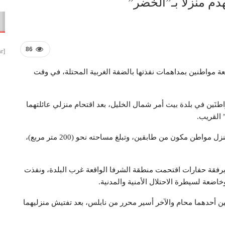
86
[smbtoolbar]
بعة مواطنين بمداهمات نفذتها بالضفة الغربية المحتلة، في وقت
طنَين في بلدة بيت أمر شمال الخليل، بعد اقتحام منزلي عائلتهما
 القريب.
وفي بلدة الخضر جنوب بيت لحم، هدمت قوّات الاحتلال منزل مواطن مكون من طابقين، وتبلغ مساحته نحو (200 متر مربع)،
 برفقة حفارات اقتحمت منطقة الشرفا الواقعة غرب البلدة، ونفذت
اضعة لسيطرة الاحتلال الأمنية والمدنية.
ن أحدهما محام والآخر أسير محرر من نابلس، بعد تفتيش منزليهما