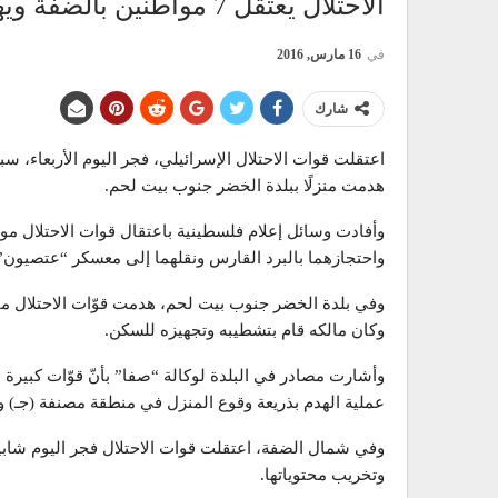
الاحتلال يعتقل 7 مواطنين بالضفة ويهدم منزلًا بـ”الخضر”
في
16 مارس, 2016
شارك
اعتقلت قوات الاحتلال الإسرائيلي، فجر اليوم الأربعاء، س
هدمت منزلًا ببلدة الخضر جنوب بيت لحم.
وأفادت وسائل إعلام فلسطينية باعتقال قوات الاحتلال موا
واحتجازهما بالبرد القارس ونقلهما إلى معسكر “عتصيون”
وكان مالكه قام بتشطيبه وتجهيزه للسكن.
وأشارت مصادر في البلدة لوكالة “صفا” بأنّ قوّات كبيرة
عملية الهدم بذريعة وقوع المنزل في منطقة مصنفة (جـ) وخ
وفي شمال الضفة، اعتقلت قوات الاحتلال فجر اليوم شابي
وتخريب محتوياتها.