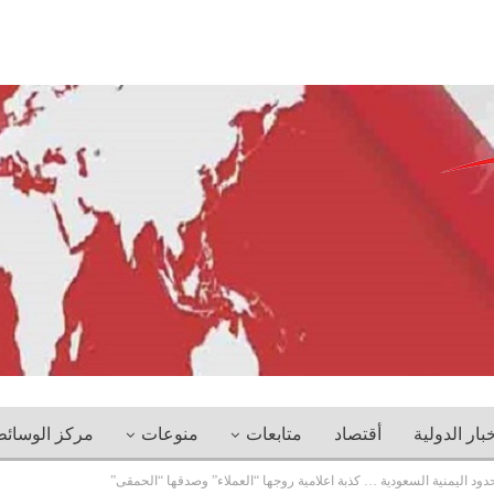
خبار الدولية
أقتصاد
متابعات
منوعات
مركز الوسائ
حدود اليمنية السعودية … كذبة اعلامية روجها “العملاء” وصدقها “الحمقى”