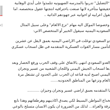
لتضليل” تدربوا بالمدرسه الصهيونيه تتلمذوا على أيدي الوهابية
حقيقتها متأخره لانها صنعت باحترافيه انتجتها عقول متخصصه. اما
 اعرابيه او اخوانيه عبر جهودهم الذاتية ..
وصا الموكل اليه مهام “نزع الالغام” وعلى سبيل المثال
[smbtoolbar]
لسعوديه-اليمنيه سيقول الخبير أو المتخصص الاتي:
العدو السعودي توغلت في الاراضي اليمنيه بعمق لايقل عن عشرين
غام لتأمين مسار القوات العسكرية المتقدمه في ظل انسحاب عسكري
العدو السعودي انتهى بالاتفاق على وقف الحرب ورفع الحصار وبعد
دها انسحاب الجيش اليمني واللجان الشعبيه من عسير ونجران
اليمني اصبح لديه قناعه ان الحرب على الحدود لن تشتعل مرة
لغام ونزعها من المناطق الحدوديه……
ها المتقدمه بعمق اراضي عسير ونجران وجيزان ……….
خداع المواطن البسيط لكي يصدق اكاذيبهم وهرطقاتهم وهذا نابع
تزقة والغزاة… لذلك من الضرورة ان يكون الانسان متسلح بالوعي