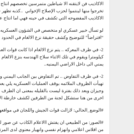
الاكاذيب فن لايتقنه الا شياطين متمرسين تخصصهم انتاج “ا
تخرجوا منها لينتموا لحزب الإصلاح الإخواني ..كذبه تظهر 
الاكاذيب المفضوحه التي تكشف في حينه فهي اما انتاج عقول
لو تسأل خبير عسكري او متخصص في الشؤون العسكريه وخص
“افتراضاً” للتوضيح وكشف حقيقة نزع الالغام في الحدود ا
2- في ظرف المعركه .. يتم نزع الالغام اذا كانت قوات 
كيلومترا ويقوم في تلك الاثناء سلاح الهندسه بنزع الال
يمني الى داخل الاراضي اليمنيه..
2- في ظرف التفاوض .. تم التفاوض بين الجانب اليمني و
تهيأت الظروف الملائمه بوقف العمليات العسكريه يلي بع
وجيزان وبعد ذلك بفترة ليست بالقليله بمعنى ان الطرف 
اخرى من هنا ستشكل لجنة من الطرفين لكشف خارطة الا
#الوضع_الحالي: لازالت قوات الجيش واللجان في مواقع
#الصور: من الطبيعي ان يفتش االاعلام الكاذب عن صور ل
من افلاس اعلامي وانهزام نفسي وانهيار معنوي لدى المر