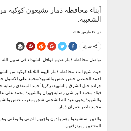
أبناء محافظة ذمار يشيعون كوكبة م
الشعبية.
في
15 مارس, 2016
شارك
تواصل محافظه ذمارتقديم قوافل الشهداء في سبيل الله 
حيث شيع ابناء محافظة ذمار اليوم الثلاثاء كوكبة من الش
احمد الحنضي حنض-عنس والشهيد/محمد علي الاشول حنض
جرادة جبل الشرق والشهيد/ زكريا أحمد المنقذي رصابة-ج
فؤاد محمد البراشي رصابةجهران والشهيد/ محمد علي عام
والشهيد/ يحيى عبدالله الشجني شجن-مغرب عنس والشهيد/
محمد ناصر عمران ذمار.
والذين استشهدوا وهم يؤدون واجبهم الديني والوطني وهم 
المعتدين ومرتزقتهم.