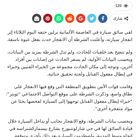
120
شارك
لقي سائق سيارة في العاصمة الألمانية برلين حتفه اليوم الثلاثاء إثر
انفجار سيارته، وأعلنت الشرطة أن الانفجار حدث بفعل عبوة ناسفة.
ولم تتضح بعد خلفيات للحادث، ولم تدل الشرطة بمزيد من البيانات،
وبحسب البيانات الأولية، لم يسفر الحادث عن إصابات بين أفراد
آخرين، وتوجه إلى مكان الحادث مجموعة من الخبراء الفنيين وخبراء
في إبطال مفعول القنابل ولجنة تحقيق جنائية.
وقامت قوات الأمن بتطويق المنطقة التي وقع فيها الانفجار على
نطاق واسع، وذكرت الشرطة على موقع التواصل الاجتماعي “تويتر”:
“خبراء إبطال مفعول القنابل توجهوا إلى السيارة لفحصها بحثا عن
مواد متفجرة أخرى”.
وبحسب بيانات الشرطة، وقع الانفجار بجانب أو بداخل السيارة خلال
قيادة السائق لها في حي شارلوتنبورج بشارع بيسماركشتراسه في
اتجاه وسط المدينة، واصطدمت السيارة بعد ذلك بأخرى متوقفة.