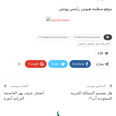
موقع منظمة هيومن رايتس ووتش
#USAWeaponsKillsYemenis
#USAKillsYemeniPeople
#امريكا_تقتل_الشعب_اليمني
128
Google+
Twitter
Facebook
شارك
السابق بوست
القادم بوست
هل تقسيم المملكة العربية
انفجار عنيف يهز العاصمة
السعودية آتِ؟!
التركية أنقرة