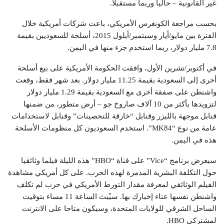
غير القانونية – حاليا وربما مستقبلا.
بحسب مراجعة الكونغرس الأمريكي، باعت شركات أمريكية خلال
الفترة بين مايو/أيار وسبتمبر/أيلول 2015، أسلحة للسعوديين بقيمة
7.8 مليار دولار، ربما استخدم جزء منها في اليمن.
في أكتوبر/تشرين الأول، وافقت الحكومة الأمريكية على بيع أسلحة
أخرى إلى السعودية بقيمة 11.25 مليار دولار. بعد شهر فقط، وقعت
واشنطن على صفقة أخرى مع السعودية بقيمة 1.29 مليار دولار
لتزويدها بأكثر من 10 آلاف صاروخ جو – أرض متطور، من ضمنها
قنابل موجهة بالليزر وقنابل “خارقة للتحصينات” وقنابل لاستخدامات
عامة من نوع “MK84”. استخدم السعوديون كل منظومات الأسلحة
هذه في اليمن.
سيعرض برنامج “Vice” على قناة “HBO” هذه الليلة فيلما وثائقيا
حول التكلفة البشرية المدمرة لهذه الحرب. على كل أمريكي مشاهدة
الفيلم الوثائقي لمعرفة مقدار التورط الأمريكي في حرب لم تكلف
واشنطن نفسها عناء إخبارك بها. سيُبث الساعة 11 مساء بتوقيت
الساحل الشرقي للولايات المتحدة، وسيكون متاحا على الانترنت
لمشتركي HBO.