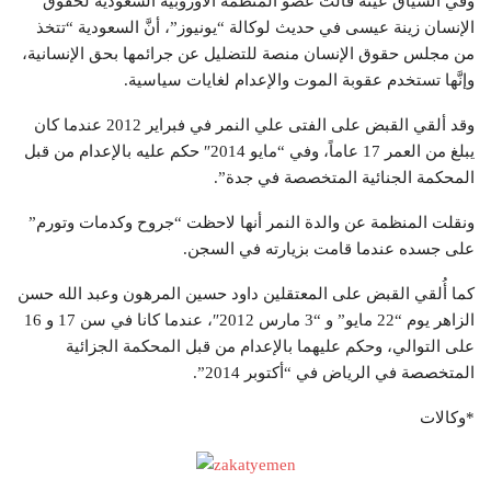
وفي السياق عينه قالت عضو المنظمة الأوروبية السعودية لحقوق
الإنسان زينة عيسى في حديث لوكالة “يونيوز”، أنَّ السعودية “تتخذ
من مجلس حقوق الإنسان منصة للتضليل عن جرائمها بحق الإنسانية،
وإنَّها تستخدم عقوبة الموت والإعدام لغايات سياسية.
وقد ألقي القبض على الفتى علي النمر في فبراير 2012 عندما كان
يبلغ من العمر 17 عاماً، وفي “مايو 2014″ حكم عليه بالإعدام من قبل
المحكمة الجنائية المتخصصة في جدة”.
ونقلت المنظمة عن والدة النمر أنها لاحظت “جروح وكدمات وتورم”
على جسده عندما قامت بزيارته في السجن.
كما أُلقي القبض على المعتقلين داود حسين المرهون وعبد الله حسن
الزاهر يوم “22 مايو” و “3 مارس 2012″، عندما كانا في سن 17 و 16
على التوالي، وحكم عليهما بالإعدام من قبل المحكمة الجزائية
المتخصصة في الرياض في “أكتوبر 2014”.
*وكالات