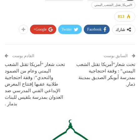
#امريكا_تقتل_الشعب_اليمني
813
Google+
Twitter
Facebook
شارك
السابق بوست
القادم بوست
تحت شعار”أمريكا تقتل الشعب
تحت شعار “أمريكا تقتل الشعب
اليمني” : وقفة احتجاجية
اليمني وعام من الصمود
بمدرسة أبوبكر الصديق بمدينة
والتحدي”: وقفة احتجاجية
ذمار.
طلابية عقبها إفتتاح المعرض
الإبداعي الفني المدرسي ضد
العدوان بمدرسة بلقيس للبنات
بذمار .