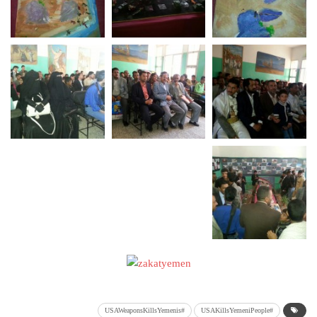
#USAWeaponsKillsYemenis
#USAKillsYemeniPeople