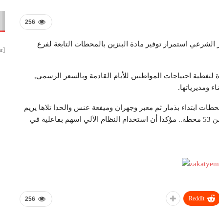
256
ر الشرعي استمرار توفير مادة البنزين بالمحطات التابعة لفرع
[smbtoolbar]
لتغطية احتياجات المواطنين للأيام القادمة وبالسعر الرسمي,
ء ومديرياتها.
حطات ابتداء بذمار ثم معبر وجهران وميفعة عنس والحدا تلاها يريم
والسدة والنادرة والرضمة ثم جبن ودمت، وذلك في أكثر من 53 محطة.. مؤكدا أن استخدام النظام الآلي اسهم بفاعلية في
ReddIt
256