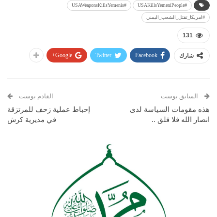
#USAWeaponsKillsYemenis
#USAKillsYemeniPeople
#امريكا_تقتل_الشعب_اليمني
131
Google+
Twitter
Facebook
شارك
السابق بوست
القادم بوست
هذه مقومات السياسة لدى
إحباط عملية زحف للمرتزقة
انصار الله فلا قلق ..
في مديرية كرش