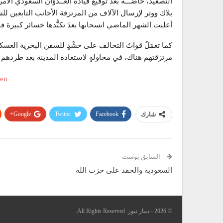
التصعيد، خَاصَّـــةً بعد توقيع قيادة العُــدْوَان السعودي ا
بلاك ووتر لإرسال الآلاف من المرتزقة الأجانب التابعين للشر
أعلنت الشهر الماضي انسحابها بعدَ تكبُّدها خسائر كبيرة في
كما تعمَلُ قواتُ التحالف على حشْدٍ للسفن البحرية العسكرية
مرتزقتهم هناك، في محاولةٍ لاستعادة المدينة بعد طردهم 
Google+
Twitter
Facebook
شارك
السابق بوست
السعودية والحقد على حزب الله
© 2026 - ذمار نيوز. All Rights Reserved.