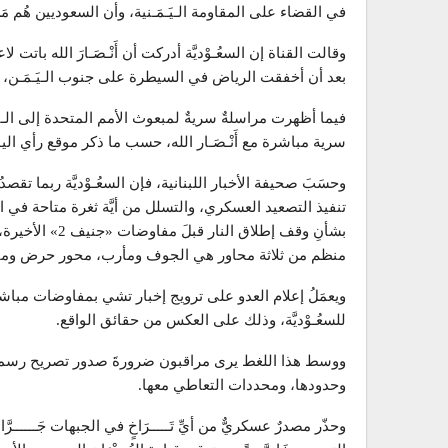
في القضاء على المقاومة الـيَـمَـنية، وأن السعوديين هُم م
وقالت القناة إن السعُـوْديَّة أدركت أن أَنْـصَـارَ الله باتت لاع
بعد أن أخفقت الرياض في السيطرة على جنوب الـيَـمَـن
فيما أظهرت مراسلةٌ سريةٌ لمبعوث الأمم المتحدة إلى الـي
سرية مباشرة مع أَنْـصَـار الله، حسب ما ذكر موقع رأي اليو
وحسَبَ صحيفة الأخبار اللبنانية، فإن السعُـوْديَّة ربما تق
تنفيذ التصعيد العسكري، والتسلل من أيَّة ثغرة متاحة في 
بشأنِ وقف إطلاق
منظم من ثلاثة محاور هي الجوف ومأرب، محور حرض وميد
ويعمَلُ إعلام العدو على ترويج إخبار تشي بمفاوضات مباشرة بين
للسعُـوْديَّة، وذلك على العكس من حقائق الواقع.
ووسط هذا اللغط يرى مراقبون ضرورةَ صدور تصريح رسمي عن
وحدودها، ومحددات التعاطي معها.
وحذّر مصدرٌ عسكريٌّ من أيِّ تَـــــرَاخٍ في الجبهات جَــــــرَّ