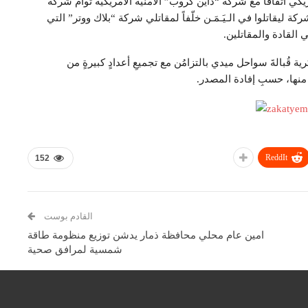
لأمريكي اتفاقاً مع شركة “داين كروب” الأمنية الأمريكية توأم شركة
كة ليقاتلوا في الـيَـمَـن خلّفاً لمقاتلي شركة “بلاك ووتر” التي
 القادة والمقاتلين.
 قُبالةَ سواحل ميدي بالتزامُن مع تجميعِ أعدادٍ كبيرةٍ من
منها، حسبِ إفادة المصدر.
ReddIt
152
القادم بوست
امين عام محلي محافظة ذمار يدشن توزيع منظومة طاقة
شمسية لمرافق صحية