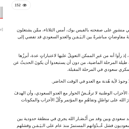
152
[smbtoolbar]
في منشورٍ على صفحته بالفيس بوك، أمس الثلاثاء، ممَّن يشتغلون
ثمةَ مفاوضاتٍ مباشرةً بين الـيَـمَـن والعدو السعودي قد تفضي إلى
 رأوا أنه من غيرِ الممكن التعويلُ عليها لاعتباراتٍ عدة، أبرزُها
َة طيلة المرحلة الماضية، من دون أن يستبعدوا أن يكونَ الحديثُ عن
سكري سعودي في المرحلة المقبلة.
ا وجودَ لأية هُدنة مع العدو في الوقت الحاضر.
 الأحزاب الوطنية لا ترفُــضُ الحوار مع العدو السعودي، وأن الهدفَ
ارَ الله على تواصُلٍ وتفاهُمٍ مع المؤتمر وكُلّ الأحزاب والمكونات
 سعودي وبين وفد من أَنْـصَـار الله يجري في منطقة حدودية بين
وديون فشل عُــدْوَانهم المستمرّ منذ عام على الـيَـمَـن وفشلهم