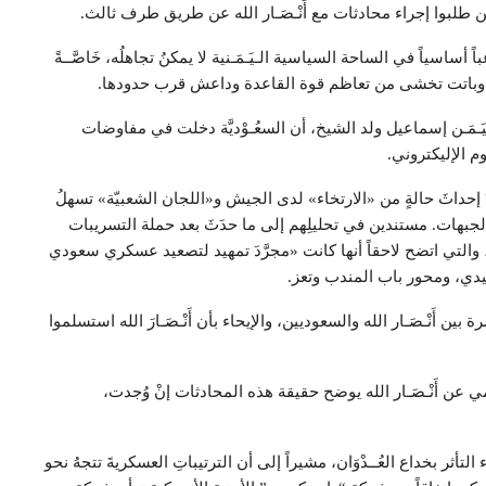
َن طلبوا إجراء محادثات مع أَنْـصَـار الله عن طريق طرف ثالث.
باً أساسياً في الساحة السياسية الـيَـمَـنية لا يمكنُ تجاهلُه، خَاصَّــةً
، وباتت تخشى من تعاظم قوة القاعدة وداعش قرب حدودها.
َـمَـن إسماعيل ولد الشيخ، أن السعُـوْديَّة دخلت في مفاوضات
م الإليكتروني.
صدُ إحداثَ حالةٍ من «الارتخاء» لدى الجيش و«اللجان الشعبيّة» تسهلُ
الجبهات. مستندين في تحليلِهم إلى ما حدَثَ بعد حملة التسريبات
 النار قبلَ مفاوضات «جنيف 2» الأخيرة، والتي اتضح لاحقاً أنها كانت «مجرَّدَ تمهيد لتصعيد عسكري سعودي
ي، ومحور باب المندب وتعز.
 أَنْـصَـار الله والسعوديين، والإيحاء بأن أَنْـصَـارَ الله استسلموا
 أَنْـصَـار الله يوضح حقيقة هذه المحادثات إنْ وُجدت،
اء التأثر بخداع العُــدْوَان، مشيراً إلى أن الترتيباتِ العسكريةَ تتجهُ نحو