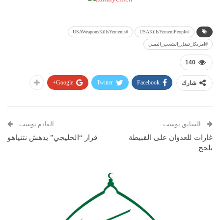
#USAWeaponsKillsYemenis
#USAKillsYemeniPeople
#امريكا_تقتل_الشعب_اليمني
140
Google+
Twitter
Facebook
شارك
السابق بوست
القادم بوست
غارات للعدوان على القبيطة
قرار “الخليجي” يدهش نتنياهو
بلحج