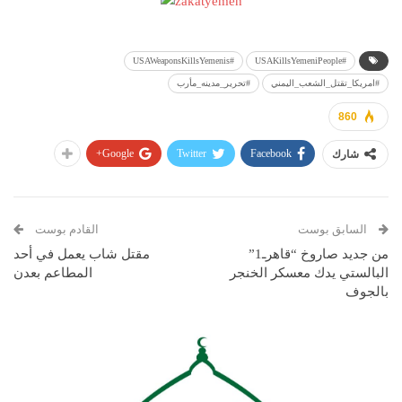
#USAWeaponsKillsYemenis
#USAKillsYemeniPeople
#امريكا_تقتل_الشعب_اليمني
#تحرير_مدينه_مأرب
860
Google+
Twitter
Facebook
شارك
السابق بوست
القادم بوست
من جديد صاروخ “قاهرـ1”
مقتل شاب يعمل في أحد
البالستي يدك معسكر الخنجر
المطاعم بعدن
بالجوف